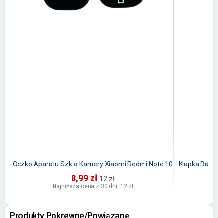
Oczko Aparatu Szkło Kamery Xiaomi Redmi Note 10
Klapka Bater
8,99 zł
12 zł
Najniższa cena z 30 dni: 12 zł
Produkty Pokrewne/Powiązane