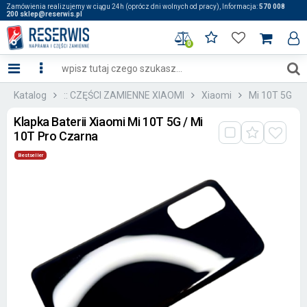
Zamówienia realizujemy w ciągu 24h (oprócz dni wolnych od pracy), Informacja:
570 008
200 sklep@reserwis.pl
0
Katalog
:: CZĘŚCI ZAMIENNE XIAOMI
Xiaomi
Mi 10T 5G
Klapka Baterii Xiaomi Mi 10T 5G / Mi
10T Pro Czarna
Bestseller