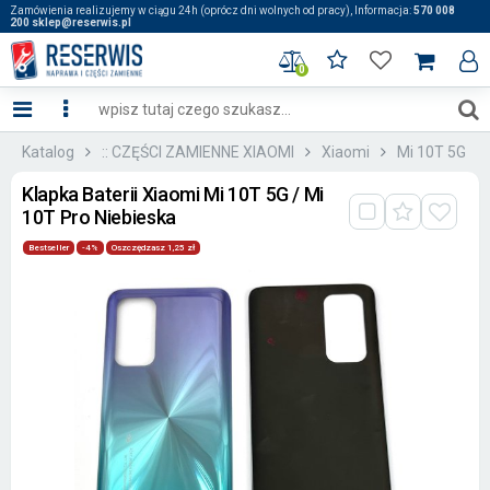
Zamówienia realizujemy w ciągu 24h (oprócz dni wolnych od pracy), Informacja:
570 008
200 sklep@reserwis.pl
0
Katalog
:: CZĘŚCI ZAMIENNE XIAOMI
Xiaomi
Mi 10T 5G
Klapka Baterii Xiaomi Mi 10T 5G / Mi
10T Pro Niebieska
Bestseller
-4%
Oszczędzasz 1,25 zł