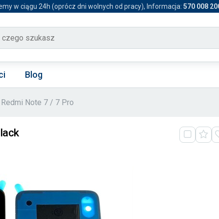
emy w ciągu 24h (oprócz dni wolnych od pracy), Informacja:
570 008 20
ci
Blog
Redmi Note 7 / 7 Pro
Black