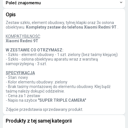
Poleć znajomemu
Opis
Zestaw szkło, element obudowy, tylnej klapki oraz 3x osłona
obiektywu.
Kompletny zestaw do telefonu Xiaomi Redmi 9T
.
KOMPATYBILNOŚĆ
:
Xiaomi Redmi 9T
W ZESTAWIE CO OTRZYMASZ:
- Szkło - element obudowy - 1 szt. zielony (bez taśmy klejącej)
- Szkło - osłona obiektywu aparatu wraz z warstwą
samoprzylepną - 3 szt.
SPECYFIKACJA
- Stan: nowy
- Kolor elementu obudowy: zielony
- Brak taśmy montażowej do elementu obudowy. Klej bądź
taśmę należy dokupić oddzielnie.
- Cena za 1 zestaw
- Napis na szybce
"SUPER TRIPLE CAMERA"
Zdjęcie przedstawia sprzedawany produkt.
Produkty z tej samej kategorii