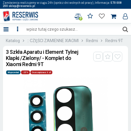
Zamówienia realizujemy w ciągu 24h (oprócz dni wolnych od pracy), Informacja:
570 008
200 sklep@reserwis.pl
0
Katalog
:: CZĘŚCI ZAMIENNE XIAOMI
Redmi
Redmi 9T
3 Szkła Aparatu i Element Tylnej
Klapki /Zielony/ - Komplet do
Xiaomi Redmi 9T
Wyprzedaż
-25%
Oszczędzasz 3 zł