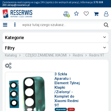
Zamówienia realizujemy w ciągu 24h (oprócz dni wolnych od pracy), Informacja:
570 008
200 sklep@reserwis.pl
0
Kategorie
Filtry
Katalog
:: CZĘŚCI ZAMIENNE XIAOMI
Redmi
Redmi 9T
3 Szkła
Aparatu i
Element Tylnej
Klapki
/Zielony/ -
Komplet do
Xiaomi Redmi
9T
Wyprzedaż
-25%