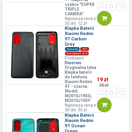
szybce "SUPER
TRIPLE
CAMERA".
Najniższa cena z
30 dni: 12 zł
Klapka Baterii
Xiaomi Redmi
9T Carbon
Grey
Wyprzedaż
-46%
Oszczędzasz 16 zł
Producent:
Reserwis
Oryginalna tylna
Klapka baterii
do telefonu
19 zł
Xiaomi Redmi
35 zł
9T - czarna.
Model:
M2010J19SG,
M2010J19SY
Najniższa cena z
30 dni: 35 zł
Klapka Baterii
Xiaomi Redmi
9T Ocean
Green