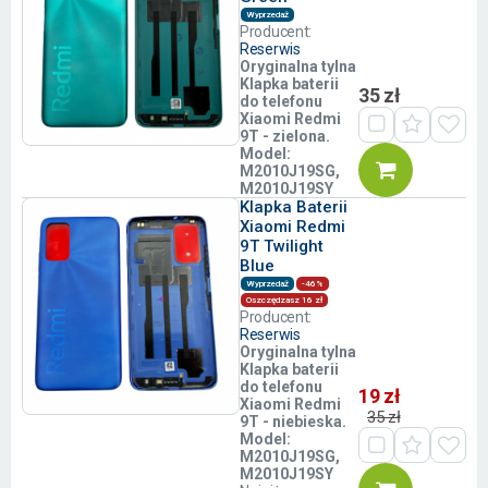
Wyprzedaż
Producent:
Reserwis
Oryginalna tylna
Klapka baterii
35 zł
do telefonu
Xiaomi Redmi
9T - zielona.
Model:
M2010J19SG,
M2010J19SY
Klapka Baterii
Xiaomi Redmi
9T Twilight
Blue
Wyprzedaż
-46%
Oszczędzasz 16 zł
Producent:
Reserwis
Oryginalna tylna
Klapka baterii
do telefonu
19 zł
Xiaomi Redmi
35 zł
9T - niebieska.
Model:
M2010J19SG,
M2010J19SY