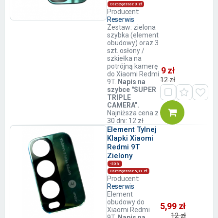
Oszczędzasz 3 zł
Producent:
Reserwis
Zestaw: zielona
szybka (element
obudowy) oraz 3
szt. osłony /
szkiełka na
potrójną kamerę
9 zł
do Xiaomi Redmi
12 zł
9T.
Napis na
szybce "SUPER
TRIPLE
CAMERA".
Najniższa cena z
30 dni: 12 zł
Element Tylnej
Klapki Xiaomi
Redmi 9T
Zielony
-50%
Oszczędzasz 6,01 zł
Producent:
Reserwis
Element
obudowy do
5,99 zł
Xiaomi Redmi
12 zł
9T.
Napis na