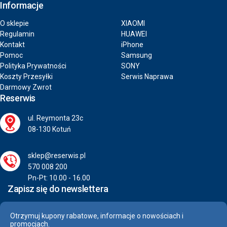
Informacje
O sklepie
XIAOMI
Regulamin
HUAWEI
Kontakt
iPhone
Pomoc
Samsung
Polityka Prywatności
SONY
Koszty Przesyłki
Serwis Naprawa
Darmowy Zwrot
Reserwis
ul. Reymonta 23c
08-130 Kotuń
sklep@reserwis.pl
570 008 200
Pn-Pt: 10.00 - 16.00
Zapisz się do newslettera
Otrzymuj kupony rabatowe, informacje o nowościach i
promocjach.