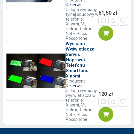
Producent:
Reserwis
Usługa wymiany
61,50 zł
tylnej obudowy w
telefonie:
Xiaomi, Mi,
redmi, Redmi
Note, Poco,
Pocophone
Wymiana
Wyświetlacza
Serwis
Naprawa
Telefonu
Smartfonu
Xiaomi
Producent:
Reserwis
Usługa wymiany
120 zł
wyświetlacza w
telefonie:
Xiaomi, Mi,
redmi, Redmi
Note, Poco,
Pocophone