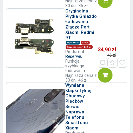
Najniższa cena z
30 dni: 35 zł
Oryginalna
Płytka Gniazdo
Ładowania
Złącze Port
Xiaomi Redmi
9T
Wyprzedaż
-24%
Oszczędzasz 11,10 zł
34,90 zł
Producent:
46 zł
Reserwis
Funkcja
szybkiego
ładowania.
Najniższa cena z
30 dni: 46 zł
Wymiana
Klapki Tylnej
Obudowy
Plecków
Serwis
Naprawa
Telefonu
Smartfonu
Xiaomi