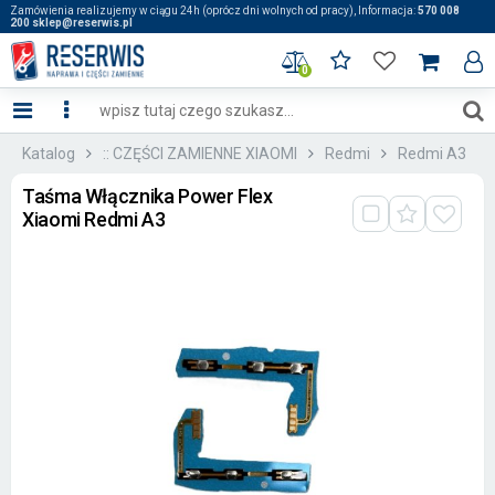
Zamówienia realizujemy w ciągu 24h (oprócz dni wolnych od pracy), Informacja:
570 008
200 sklep@reserwis.pl
0
Katalog
:: CZĘŚCI ZAMIENNE XIAOMI
Redmi
Redmi A3
Taśma Włącznika Power Flex
Xiaomi Redmi A3