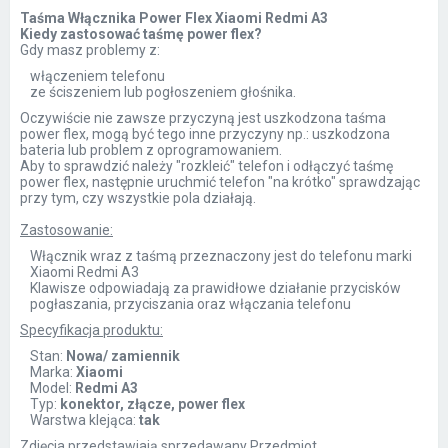
Taśma Włącznika Power Flex Xiaomi Redmi A3
Kiedy zastosować taśmę power flex?
Gdy masz problemy z:
włączeniem telefonu
ze ściszeniem lub pogłoszeniem głośnika.
Oczywiście nie zawsze przyczyną jest uszkodzona taśma
power flex, mogą być tego inne przyczyny np.: uszkodzona
bateria lub problem z oprogramowaniem.
Aby to sprawdzić należy "rozkleić" telefon i odłączyć taśmę
power flex, następnie uruchmić telefon "na krótko" sprawdzając
przy tym, czy wszystkie pola działają.
Zastosowanie:
Włącznik wraz z taśmą przeznaczony jest do telefonu marki
Xiaomi Redmi A3
Klawisze odpowiadają za prawidłowe działanie przycisków
pogłaszania, przyciszania oraz włączania telefonu
Specyfikacja produktu:
Stan:
Nowa/ zamiennik
Marka:
Xiaomi
Model:
Redmi A3
Typ:
konektor, złącze, power flex
Warstwa klejąca:
tak
Zdjęcia przedstawiają sprzedawany Przedmiot.