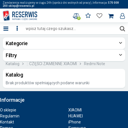
Zamówienia realizujemy w ciągu 24h (oprócz dni wolnych od pracy), Informacja:
570 008
200 sklep@reserwis.pl
0
Kategorie
Filtry
Katalog
:: CZĘŚCI ZAMIENNE XIAOMI
Redmi Note
Katalog
Brak produktów spełniających podane warunki
Informacje
O sklepie
XIAOMI
Regulamin
HUAWEI
Kontakt
iPhone