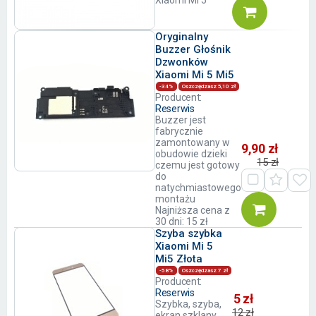
Xiaomi Mi 5
Oryginalny
Buzzer Głośnik
Dzwonków
Xiaomi Mi 5 Mi5
-34%
Oszczędzasz 5,10 zł
Producent:
Reserwis
Buzzer jest
fabrycznie
zamontowany w
9,90 zł
obudowie dzieki
15 zł
czemu jest gotowy
do
natychmiastowego
montażu
Najniższa cena z
30 dni: 15 zł
Szyba szybka
Xiaomi Mi 5
Mi5 Złota
-58%
Oszczędzasz 7 zł
Producent:
Reserwis
5 zł
Szybka, szyba,
12 zł
ekran szklany,