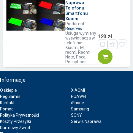
Naprawa
Telefonu
Smartfonu
Xiaomi
Producent:
Reserwis
Usługa wymiany
120 zł
wyświetlacza w
telefonie:
Xiaomi, Mi,
redmi, Redmi
Note, Poco,
Pocophone
Informacje
O sklepie
XIAOMI
Regulamin
HUAWEI
Kontakt
iPhone
Pomoc
Samsung
Polityka Prywatności
SONY
Koszty Przesyłki
Serwis Naprawa
Darmowy Zwrot