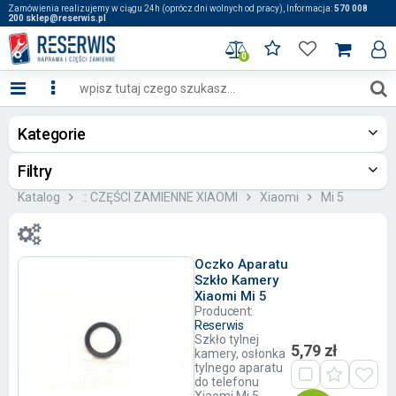
Zamówienia realizujemy w ciągu 24h (oprócz dni wolnych od pracy), Informacja:
570 008
200 sklep@reserwis.pl
0
Kategorie
Filtry
Katalog
:: CZĘŚCI ZAMIENNE XIAOMI
Xiaomi
Mi 5
Oczko Aparatu
Szkło Kamery
Xiaomi Mi 5
Producent:
Reserwis
Szkło tylnej
5,79 zł
kamery, osłonka
tylnego aparatu
do telefonu