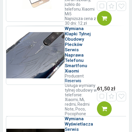
szkło do
telefonu Xiaomi
Mi5
Najniższa cena z
30 dni: 12 zł
Wymiana
Klapki Tylnej
Obudowy
Plecków
Serwis
Naprawa
Telefonu
Smartfonu
Xiaomi
Producent:
Reserwis
Usługa wymiany
61,50 zł
tylnej obudowy w
telefonie:
Xiaomi, Mi,
redmi, Redmi
Note, Poco,
Pocophone
Wymiana
Wyświetlacza
Serwis