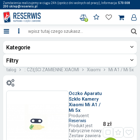
Zamówienia realizujemy w ciągu 24h (oprócz dni wolnych od pracy), Informacja:
570 008
200 sklep@reserwis.pl
0
Kategorie
Filtry
Katalog
:: CZĘŚCI ZAMIENNE XIAOMI
Xiaomi
Mi A1 / Mi 5x
Oczko Aparatu
Szkło Kamery
Xiaomi Mi A1 /
Mi 5x
Producent:
Reserwis
8 zł
Produkt jest
fabrycznie nowy.
Zestaw zawiera