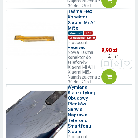
Najniższa cena z
30 dni: 25 zł
Taśma Flex
Konektor
Xiaomi Mi A1
Mi5x
Wyprzedaż
-53%
Oszczędzasz 11,10 zł
Producent:
Reserwis
9,90 zł
Nowa Taśma
21 zł
konektor do
telefonów
Xiaomi Mi A1 i
Xiaomi Mi5x
Najniższa cena z
30 dni: 21 zł
Wymiana
Klapki Tylnej
Obudowy
Plecków
Serwis
Naprawa
Telefonu
Smartfonu
Xiaomi
Producent: