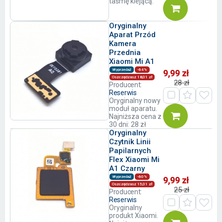
taśmę klejącą.
Oryginalny
Aparat Przód
Kamera
Przednia
Xiaomi Mi A1
Wyprzedaż
-64%
9,99 zł
Oszczędzasz 18,01 zł
28 zł
Producent:
Reserwis
Oryginalny nowy
moduł aparatu.
Najniższa cena z
30 dni: 28 zł
Oryginalny
Czytnik Linii
Papilarnych
Flex Xiaomi Mi
A1 Czarny
Wyprzedaż
-60%
9,99 zł
Oszczędzasz 15,01 zł
25 zł
Producent:
Reserwis
Oryginalny
produkt Xiaomi.