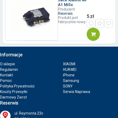
Jack Xiaomi Mi
A1 Mi5x
Producent:
Reserwis
5 zł
Produkt jest
fabrycznie nowy.
Informacje
O sklepie
XIAOMI
Regulamin
HUAWEI
Kontakt
iPhone
Pomoc
Samsung
Polityka Prywatności
SONY
Koszty Przesyłki
Serwis Naprawa
Darmowy Zwrot
Reserwis
ul. Reymonta 23c