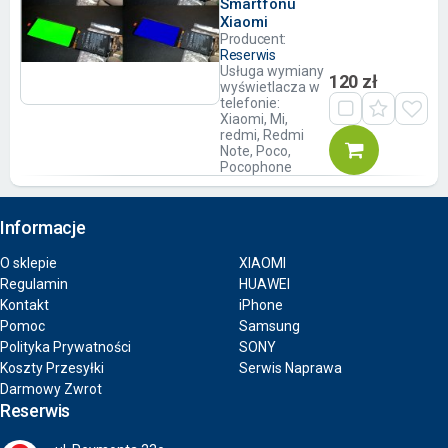
Smartfonu
Xiaomi
Producent:
Reserwis
Usługa wymiany
120 zł
wyświetlacza w
telefonie:
Xiaomi, Mi,
redmi, Redmi
Note, Poco,
Pocophone
Informacje
O sklepie
XIAOMI
Regulamin
HUAWEI
Kontakt
iPhone
Pomoc
Samsung
Polityka Prywatności
SONY
Koszty Przesyłki
Serwis Naprawa
Darmowy Zwrot
Reserwis