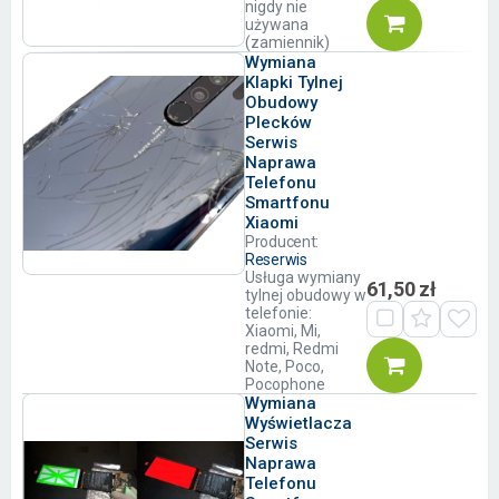
nigdy nie
używana
(zamiennik)
Wymiana
Klapki Tylnej
Obudowy
Plecków
Serwis
Naprawa
Telefonu
Smartfonu
Xiaomi
Producent:
Reserwis
Usługa wymiany
61,50 zł
tylnej obudowy w
telefonie:
Xiaomi, Mi,
redmi, Redmi
Note, Poco,
Pocophone
Wymiana
Wyświetlacza
Serwis
Naprawa
Telefonu