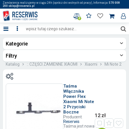
Zamówienia realizujemy w ciągu 24h (oprócz dni wolnych od pracy), Informacja:
570 008
200 sklep@reserwis.pl
0
Kategorie
Filtry
Katalog
:: CZĘŚCI ZAMIENNE XIAOMI
Xiaomi
Mi Note 2
Taśma
Włącznika
Power Flex
Xiaomi Mi Note
2 Przyciski
Boczne
12 zł
Producent:
Reserwis
Taśma jest nowa