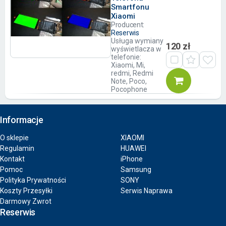
Smartfonu
Xiaomi
Producent:
Reserwis
Usługa wymiany
120 zł
wyświetlacza w
telefonie:
Xiaomi, Mi,
redmi, Redmi
Note, Poco,
Pocophone
Informacje
O sklepie
XIAOMI
Regulamin
HUAWEI
Kontakt
iPhone
Pomoc
Samsung
Polityka Prywatności
SONY
Koszty Przesyłki
Serwis Naprawa
Darmowy Zwrot
Reserwis