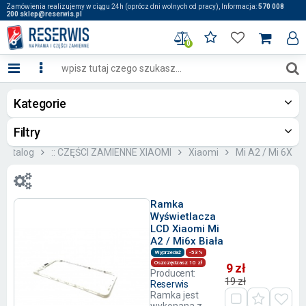
Zamówienia realizujemy w ciągu 24h (oprócz dni wolnych od pracy), Informacja:
570 008
200 sklep@reserwis.pl
0
Kategorie
Filtry
Katalog
:: CZĘŚCI ZAMIENNE XIAOMI
Xiaomi
Mi A2 / Mi 6X
Ramka
Wyświetlacza
LCD Xiaomi Mi
A2 / Mi6x Biała
Wyprzedaż
-53%
Oszczędzasz 10 zł
9 zł
Producent:
19 zł
Reserwis
Ramka jest