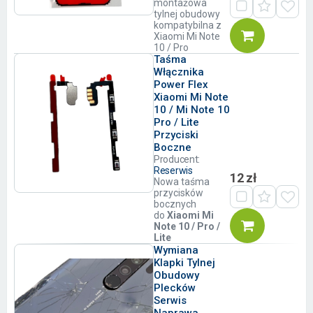
montażowa
tylnej obudowy
kompatybilna z
Xiaomi Mi Note
10 / Pro
Taśma
Włącznika
Power Flex
Xiaomi Mi Note
10 / Mi Note 10
Pro / Lite
Przyciski
Boczne
Producent:
Reserwis
12 zł
Nowa taśma
przycisków
bocznych
do
Xiaomi Mi
Note 10 / Pro /
Lite
Wymiana
Klapki Tylnej
Obudowy
Plecków
Serwis
Naprawa