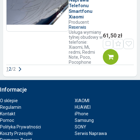
Telefonu
Smartfonu
Xiaomi
Producent:
Reserwis
Usługa wymiany
61,50 zł
tylnej obudowy w
telefonie:
Xiaomi, Mi,
redmi, Redmi
Note, Poco,
Pocophone
1
2
/
2
Informacje
O sklepie
XIAOMI
Regulamin
HUAWEI
Kontakt
iPhone
Pomoc
Samsung
Polityka Prywatności
SONY
Koszty Przesyłki
Serwis Naprawa