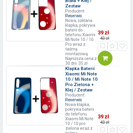
Biała + Klej /
Zestaw
Producent:
Reserwis
Nowa, szklana
klapka, pokrywa
baterii do
39 zł
telefonu Xiaomi
43 zł
Mi Note 10 / 10
Pro wraz z
taśmą
montażową.
Najniższa cena z
30 dni: 35 zł
Klapka Baterii
Xiaomi Mi Note
10 / Mi Note 10
Pro Zielona +
Klej / Zestaw
Producent:
Reserwis
Nowa klapka,
pokrywa baterii
do telefonu
39 zł
Xiaomi Mi Note
43 zł
10 / 10 pro
zielona wraz z
taśmą