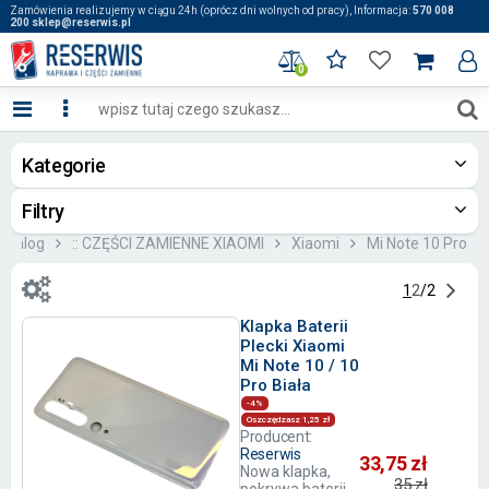
Zamówienia realizujemy w ciągu 24h (oprócz dni wolnych od pracy), Informacja:
570 008
200 sklep@reserwis.pl
0
Kategorie
Filtry
atalog
:: CZĘŚCI ZAMIENNE XIAOMI
Xiaomi
Mi Note 10 Pro
1
2
/
2
Klapka Baterii
Plecki Xiaomi
Mi Note 10 / 10
Pro Biała
-4%
Oszczędzasz 1,25 zł
Producent:
Reserwis
33,75 zł
Nowa klapka,
35 zł