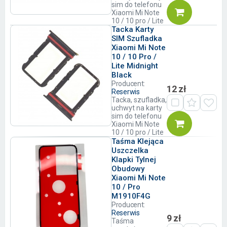
sim do telefonu
Xiaomi Mi Note
10 / 10 pro / Lite
Tacka Karty
SIM Szufladka
Xiaomi Mi Note
10 / 10 Pro /
Lite Midnight
Black
Producent:
12 zł
Reserwis
Tacka, szufladka,
uchwyt na karty
sim do telefonu
Xiaomi Mi Note
10 / 10 pro / Lite
Taśma Klejąca
Uszczelka
Klapki Tylnej
Obudowy
Xiaomi Mi Note
10 / Pro
M1910F4G
Producent:
Reserwis
9 zł
Taśma