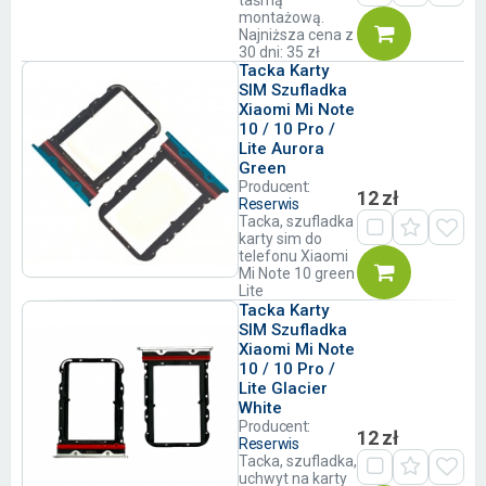
montażową.
Najniższa cena z
30 dni: 35 zł
Tacka Karty
SIM Szufladka
Xiaomi Mi Note
10 / 10 Pro /
Lite Aurora
Green
Producent:
12 zł
Reserwis
Tacka, szufladka
karty sim do
telefonu Xiaomi
Mi Note 10 green
Lite
Tacka Karty
SIM Szufladka
Xiaomi Mi Note
10 / 10 Pro /
Lite Glacier
White
Producent:
12 zł
Reserwis
Tacka, szufladka,
uchwyt na karty