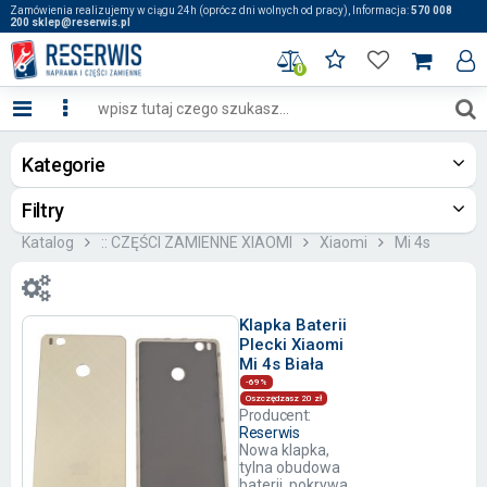
Zamówienia realizujemy w ciągu 24h (oprócz dni wolnych od pracy), Informacja:
570 008
200 sklep@reserwis.pl
0
Kategorie
Filtry
Katalog
:: CZĘŚCI ZAMIENNE XIAOMI
Xiaomi
Mi 4s
Klapka Baterii
Plecki Xiaomi
Mi 4s Biała
-69%
Oszczędzasz 20 zł
Producent:
Reserwis
Nowa klapka,
tylna obudowa
baterii, pokrywa