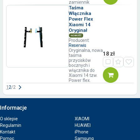
zamiennik
Taśma
Włącznika
Power Flex
Xiaomi 14
Oryginał
NOWOŚĆ
Producent:
Reserwis
Oryginalna, nowa
18 zł
taśma
przycisków
bocznych i
włącznika do
Xiaomi 14 tzw.
Power flex.
1
2
/
2
Informacje
O sklepie
XIAOMI
Regulamin
HUAWEI
Kontakt
iPhone
Pomoc
Samsung