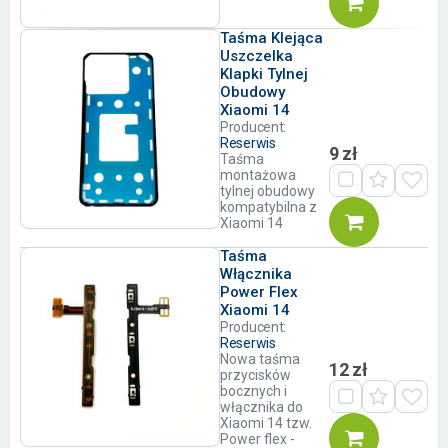
Taśma Klejąca
Uszczelka
Klapki Tylnej
Obudowy
Xiaomi 14
Producent:
Reserwis
9 zł
Taśma
montażowa
tylnej obudowy
kompatybilna z
Xiaomi 14
Taśma
Włącznika
Power Flex
Xiaomi 14
Producent:
Reserwis
Nowa taśma
12 zł
przycisków
bocznych i
włącznika do
Xiaomi 14 tzw.
Power flex -