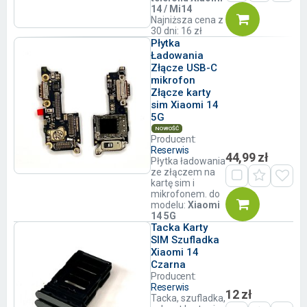
14 / Mi14
Najniższa cena z
30 dni: 16 zł
Płytka
Ładowania
Złącze USB-C
mikrofon
Złącze karty
sim Xiaomi 14
5G
NOWOŚĆ
Producent:
Reserwis
44,99 zł
Płytka ładowania
ze złączem na
kartę sim i
mikrofonem. do
modelu:
Xiaomi
14 5G
Tacka Karty
SIM Szufladka
Xiaomi 14
Czarna
Producent:
Reserwis
12 zł
Tacka, szufladka,