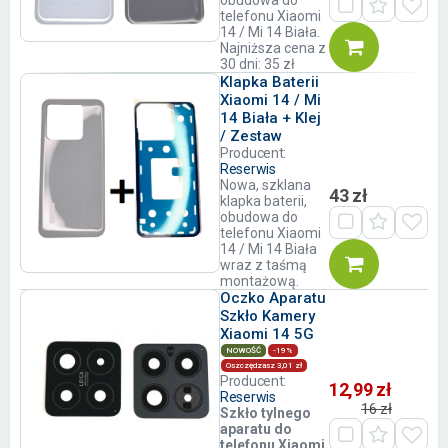
obudowa do
telefonu Xiaomi
14 / Mi 14 Biała.
Najniższa cena z
30 dni: 35 zł
Klapka Baterii
Xiaomi 14 / Mi
14 Biała + Klej
/ Zestaw
Producent:
Reserwis
Nowa, szklana
43 zł
klapka baterii,
obudowa do
telefonu Xiaomi
14 / Mi 14 Biała
wraz z taśmą
montażową.
Oczko Aparatu
Szkło Kamery
Xiaomi 14 5G
NOWOŚĆ
-19%
Oszczędzasz 3,01 zł
Producent:
12,99 zł
Reserwis
16 zł
Szkło tylnego
aparatu do
telefonu Xiaomi