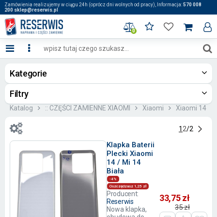
Zamówienia realizujemy w ciągu 24h (oprócz dni wolnych od pracy), Informacja:
570 008
200 sklep@reserwis.pl
0
Kategorie
Filtry
Katalog
:: CZĘŚCI ZAMIENNE XIAOMI
Xiaomi
Xiaomi 14
1
2
/
2
Klapka Baterii
Plecki Xiaomi
14 / Mi 14
Biała
-4%
Oszczędzasz 1,25 zł
Producent:
33,75 zł
Reserwis
35 zł
Nowa klapka,