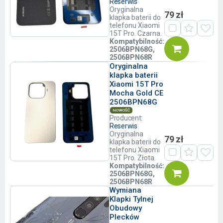
Reserwis
Oryginalna
79 zł
klapka baterii do
telefonu Xiaomi
15T Pro. Czarna.
Kompatybilność:
2506BPN68G,
2506BPN68R
Oryginalna
klapka baterii
Xiaomi 15T Pro
Mocha Gold CE
2506BPN68G
NOWOŚĆ
Producent:
Reserwis
Oryginalna
79 zł
klapka baterii do
telefonu Xiaomi
15T Pro. Złota.
Kompatybilność:
2506BPN68G,
2506BPN68R
Wymiana
Klapki Tylnej
Obudowy
Plecków