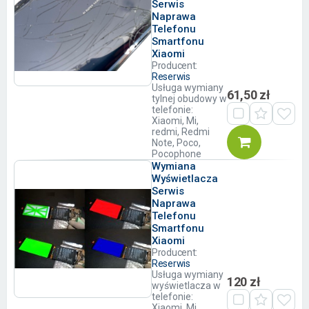
Serwis
Naprawa
Telefonu
Smartfonu
Xiaomi
Producent:
Reserwis
Usługa wymiany
61,50 zł
tylnej obudowy w
telefonie:
Xiaomi, Mi,
redmi, Redmi
Note, Poco,
Pocophone
Wymiana
Wyświetlacza
Serwis
Naprawa
Telefonu
Smartfonu
Xiaomi
Producent:
Reserwis
Usługa wymiany
120 zł
wyświetlacza w
telefonie:
Xiaomi, Mi,