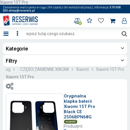
Xiaomi 15T Pro
Zamówienia realizujemy w ciągu 24h (oprócz dni wolnych od pracy), Informacja:
570 008
200 sklep@reserwis.pl
0
Kategorie
Filtry
atalog
:: CZĘŚCI ZAMIENNE XIAOMI
Xiaomi
Xiaomi 15T Pro
Xiaomi 15T Pro
Oryginalna
klapka baterii
Xiaomi 15T Pro
Black CE
2506BPN68G
NOWOŚĆ
Producent: