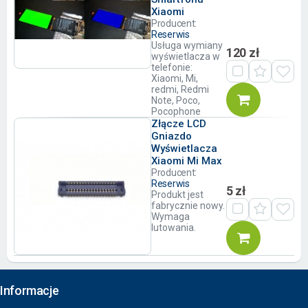
Xiaomi
Producent:
Reserwis
Usługa wymiany
120 zł
wyświetlacza w
telefonie:
Xiaomi, Mi,
redmi, Redmi
Note, Poco,
Pocophone
Złącze LCD
Gniazdo
Wyświetlacza
Xiaomi Mi Max
Producent:
Reserwis
5 zł
Produkt jest
fabrycznie nowy.
Wymaga
lutowania.
Informacje