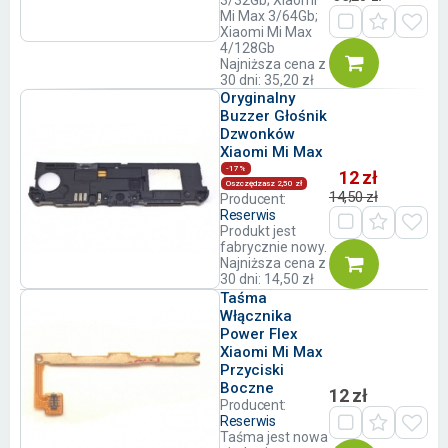
3/32Gb; Xiaomi
Mi Max 3/64Gb;
Xiaomi Mi Max
4/128Gb
Najniższa cena z
30 dni: 35,20 zł
Oryginalny
Buzzer Głośnik
Dzwonków
Xiaomi Mi Max
-17%
12 zł
Oszczędzasz 2,50 zł
14,50 zł
Producent:
Reserwis
Produkt jest
fabrycznie nowy.
Najniższa cena z
30 dni: 14,50 zł
Taśma
Włącznika
Power Flex
Xiaomi Mi Max
Przyciski
Boczne
12 zł
Producent:
Reserwis
Taśma jest nowa