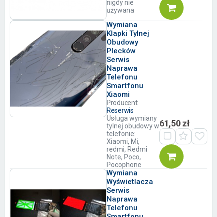
nigdy nie
używana
Wymiana
Klapki Tylnej
Obudowy
Plecków
Serwis
Naprawa
Telefonu
Smartfonu
Xiaomi
Producent:
Reserwis
Usługa wymiany
61,50 zł
tylnej obudowy w
telefonie:
Xiaomi, Mi,
redmi, Redmi
Note, Poco,
Pocophone
Wymiana
Wyświetlacza
Serwis
Naprawa
Telefonu
Smartfonu