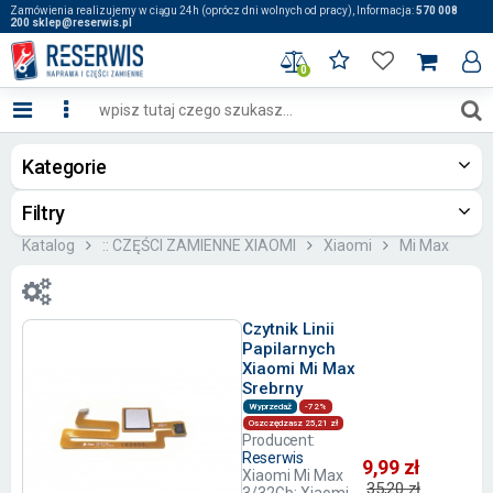
Zamówienia realizujemy w ciągu 24h (oprócz dni wolnych od pracy), Informacja:
570 008
200 sklep@reserwis.pl
0
Kategorie
Filtry
Katalog
:: CZĘŚCI ZAMIENNE XIAOMI
Xiaomi
Mi Max
Czytnik Linii
Papilarnych
Xiaomi Mi Max
Srebrny
Wyprzedaż
-72%
Oszczędzasz 25,21 zł
Producent:
Reserwis
9,99 zł
Xiaomi Mi Max
35,20 zł