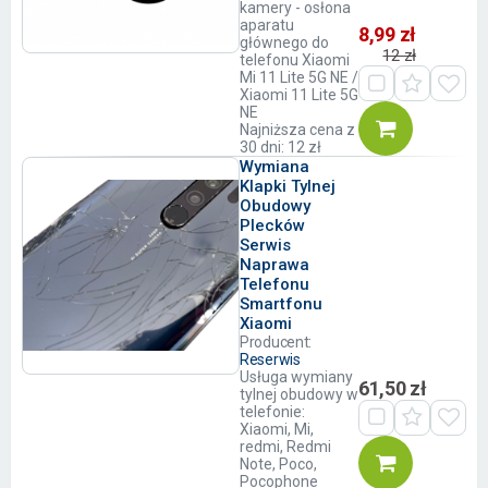
kamery - osłona
aparatu
8,99 zł
głównego do
12 zł
telefonu Xiaomi
Mi 11 Lite 5G NE /
Xiaomi 11 Lite 5G
NE
Najniższa cena z
30 dni: 12 zł
Wymiana
Klapki Tylnej
Obudowy
Plecków
Serwis
Naprawa
Telefonu
Smartfonu
Xiaomi
Producent:
Reserwis
Usługa wymiany
61,50 zł
tylnej obudowy w
telefonie:
Xiaomi, Mi,
redmi, Redmi
Note, Poco,
Pocophone