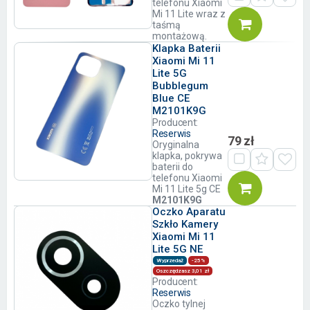
telefonu Xiaomi
Mi 11 Lite wraz z
taśmą
montażową.
Klapka Baterii
Xiaomi Mi 11
Lite 5G
Bubblegum
Blue CE
M2101K9G
Producent:
Reserwis
79 zł
Oryginalna
klapka, pokrywa
baterii do
telefonu Xiaomi
Mi 11 Lite 5g CE
M2101K9G
Oczko Aparatu
Szkło Kamery
Xiaomi Mi 11
Lite 5G NE
Wyprzedaż
-25%
Oszczędzasz 3,01 zł
Producent:
Reserwis
Oczko tylnej