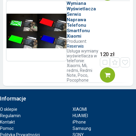
Wymiana
Wyświetlacza
Serwis
Naprawa
Telefonu
Smartfonu
Xiaomi
Producent:
Reserwis
Usługa wymiany
120 zł
wyświetlacza w
telefonie:
Xiaomi, Mi,
redmi, Redmi
Note, Poco,
Pocophone
Informacje
O sklepie
XIAOMI
Regulamin
HUAWEI
Kontakt
iPhone
Pomoc
Samsung
Polityka Prywatności
SONY