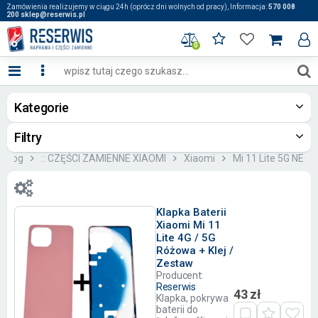
Zamówienia realizujemy w ciągu 24h (oprócz dni wolnych od pracy), Informacja:
570 008
200 sklep@reserwis.pl
0
Kategorie
Filtry
talog
:: CZĘŚCI ZAMIENNE XIAOMI
Xiaomi
Mi 11 Lite 5G NE
Klapka Baterii
Xiaomi Mi 11
Lite 4G / 5G
Różowa + Klej /
Zestaw
Producent:
Reserwis
43 zł
Klapka, pokrywa
baterii do