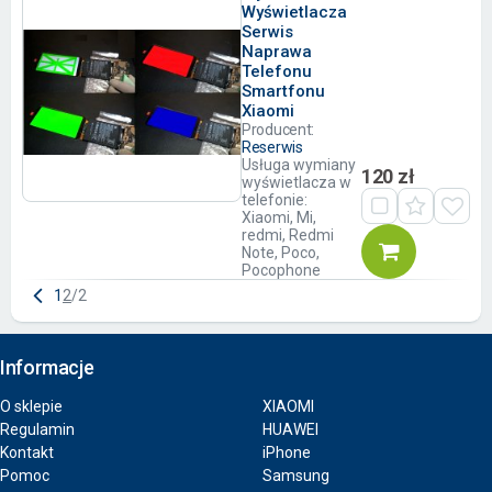
Wyświetlacza
Serwis
Naprawa
Telefonu
Smartfonu
Xiaomi
Producent:
Reserwis
Usługa wymiany
120 zł
wyświetlacza w
telefonie:
Xiaomi, Mi,
redmi, Redmi
Note, Poco,
Pocophone
1
2
/
2
Informacje
O sklepie
XIAOMI
Regulamin
HUAWEI
Kontakt
iPhone
Pomoc
Samsung