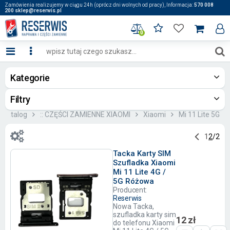
Zamówienia realizujemy w ciągu 24h (oprócz dni wolnych od pracy), Informacja:
570 008
200 sklep@reserwis.pl
0
Kategorie
Filtry
Katalog
:: CZĘŚCI ZAMIENNE XIAOMI
Xiaomi
Mi 11 Lite 5G
1
2
/
2
Tacka Karty SIM
Szufladka Xiaomi
Mi 11 Lite 4G /
5G Różowa
Producent:
Reserwis
Nowa Tacka,
szufladka karty sim
12 zł
do telefonu Xiaomi