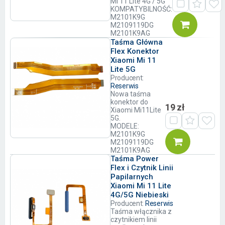
Mi 11 Lite 4G / 5G
KOMPATYBILNOŚĆ:
M2101K9G
M2109119DG
M2101K9AG
Taśma Główna
Flex Konektor
Xiaomi Mi 11
Lite 5G
Producent:
Reserwis
Nowa taśma
konektor do
19 zł
Xiaomi Mi11Lite
5G.
MODELE:
M2101K9G
M2109119DG
M2101K9AG
Taśma Power
Flex i Czytnik Linii
Papilarnych
Xiaomi Mi 11 Lite
4G/5G Niebieski
Producent:
Reserwis
Taśma włącznika z
czytnikiem linii