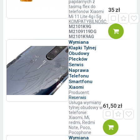
papilarnych z
taśmą flex do
35 zł
telefonów Xiaomi
Mi 11 Lite 4g i 5g
KOMPATYBILNOŚĆ:
M2101K9G
M2109119DG
M2101K9AG
Wymiana
Klapki Tylnej
Obudowy
Plecków
Serwis
Naprawa
Telefonu
Smartfonu
Xiaomi
Producent:
Reserwis
Usługa wymiany
61,50 zł
tylnej obudowy w
telefonie:
Xiaomi, Mi,
redmi, Redmi
Note, Poco,
Pocophone
Wymiana