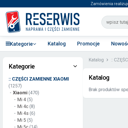
Zamówienia realizuj
Katalog
Promocje
Nowoś
Kategorie
Katalog
:: CZĘŚ
Kategorie
Katalog
:: CZĘŚCI ZAMIENNE XIAOMI
(1257)
Brak produktów spe
Xiaomi
(470)
Mi 4
(5)
Mi 4c
(8)
Mi 4s
(6)
Mi 5
(5)
Mi 5c
(14)