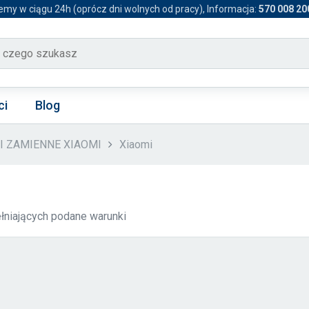
emy w ciągu 24h (oprócz dni wolnych od pracy), Informacja:
570 008 20
ci
Blog
CI ZAMIENNE XIAOMI
Xiaomi
łniających podane warunki