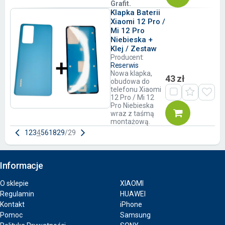
Grafit.
Klapka Baterii
Xiaomi 12 Pro /
Mi 12 Pro
Niebieska +
Klej / Zestaw
Producent:
Reserwis
Nowa klapka,
43 zł
obudowa do
telefonu Xiaomi
12 Pro / Mi 12
Pro Niebieska
wraz z taśmą
montażową.
1
2
3
4
5
6
18
29
/
29
Informacje
O sklepie
XIAOMI
Regulamin
HUAWEI
Kontakt
iPhone
Pomoc
Samsung