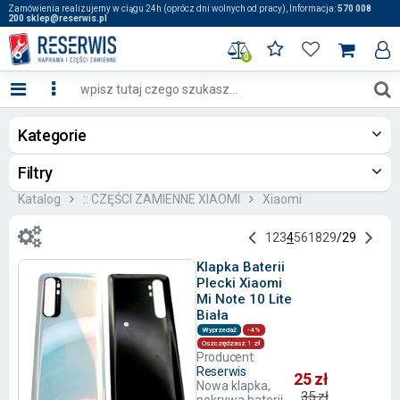
Zamówienia realizujemy w ciągu 24h (oprócz dni wolnych od pracy), Informacja:
570 008
200 sklep@reserwis.pl
0
Kategorie
Filtry
Katalog
:: CZĘŚCI ZAMIENNE XIAOMI
Xiaomi
1
2
3
4
5
6
18
29
/
29
Klapka Baterii
Plecki Xiaomi
Mi Note 10 Lite
Biała
Wyprzedaż
-4%
Oszczędzasz 1 zł
Producent:
Reserwis
25 zł
Nowa klapka,
35 zł