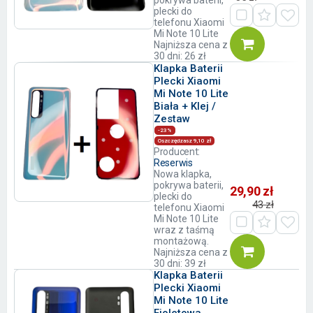
pokrywa baterii,
plecki do
telefonu Xiaomi
Mi Note 10 Lite
Najniższa cena z
30 dni: 26 zł
Klapka Baterii
Plecki Xiaomi
Mi Note 10 Lite
Biała + Klej /
Zestaw
-23%
Oszczędzasz 9,10 zł
Producent:
Reserwis
Nowa klapka,
pokrywa baterii,
29,90 zł
plecki do
43 zł
telefonu Xiaomi
Mi Note 10 Lite
wraz z taśmą
montażową.
Najniższa cena z
30 dni: 39 zł
Klapka Baterii
Plecki Xiaomi
Mi Note 10 Lite