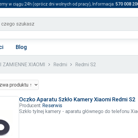
emy w ciągu 24h (oprócz dni wolnych od pracy), Informacja:
570 008 20
ci
Blog
CI ZAMIENNE XIAOMI
Redmi
Redmi S2
Oczko Aparatu Szkło Kamery Xiaomi Redmi S2
Producent:
Reserwis
Szkło tylnej kamery - aparatu głównego do telefonu X