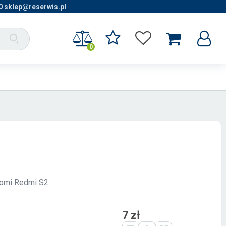
0 sklep@reserwis.pl
0
iaomi Redmi S2
7 zł