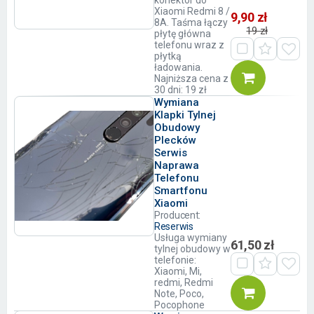
konektor do
Xiaomi Redmi 8 /
9,90 zł
8A. Taśma łączy
19 zł
płytę główna
telefonu wraz z
płytką
ładowania.
Najniższa cena z
30 dni: 19 zł
Wymiana
Klapki Tylnej
Obudowy
Plecków
Serwis
Naprawa
Telefonu
Smartfonu
Xiaomi
Producent:
Reserwis
Usługa wymiany
61,50 zł
tylnej obudowy w
telefonie:
Xiaomi, Mi,
redmi, Redmi
Note, Poco,
Pocophone