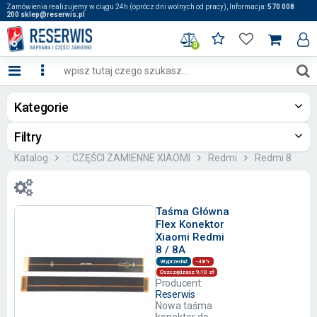
Zamówienia realizujemy w ciągu 24h (oprócz dni wolnych od pracy), Informacja:
570 008
200 sklep@reserwis.pl
0
Kategorie
Filtry
Katalog
:: CZĘŚCI ZAMIENNE XIAOMI
Redmi
Redmi 8
Taśma Główna
Flex Konektor
Xiaomi Redmi
8 / 8A
Wyprzedaż
-48%
Oszczędzasz 9,10 zł
Producent:
Reserwis
Nowa taśma