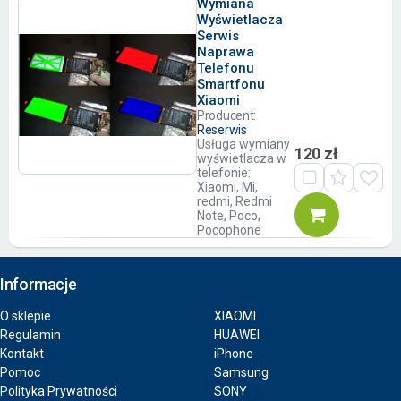
Wymiana
Wyświetlacza
Serwis
Naprawa
Telefonu
Smartfonu
Xiaomi
Producent:
Reserwis
Usługa wymiany
120 zł
wyświetlacza w
telefonie:
Xiaomi, Mi,
redmi, Redmi
Note, Poco,
Pocophone
Informacje
O sklepie
XIAOMI
Regulamin
HUAWEI
Kontakt
iPhone
Pomoc
Samsung
Polityka Prywatności
SONY