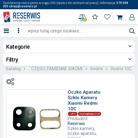
Zamówienia realizujemy w ciągu 24h (oprócz dni wolnych od pracy), Informacja:
570 008
200 sklep@reserwis.pl
0
Kategorie
Filtry
Katalog
:: CZĘŚCI ZAMIENNE XIAOMI
Redmi
Redmi 10C
Oczko Aparatu
Szkło Kamery
Xiaomi Redmi
10C
-25%
Oszczędzasz 3 zł
Producent:
Reserwis
Szkło kamery,
oczko aparatu,