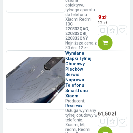
osłona
obiektywu
tylnego aparatu
do telefonu
9 zł
Xiaomi Redmi
12 zł
10C
220333QAG,
220333QBI,
220333QNY
Najniższa cena z
30 dni: 12 zł
Wymiana
Klapki Tylnej
Obudowy
Plecków
Serwis
Naprawa
Telefonu
Smartfonu
Xiaomi
Producent:
Reserwis
Usługa wymiany
61,50 zł
tylnej obudowy w
telefonie:
Xiaomi, Mi,
redmi, Redmi