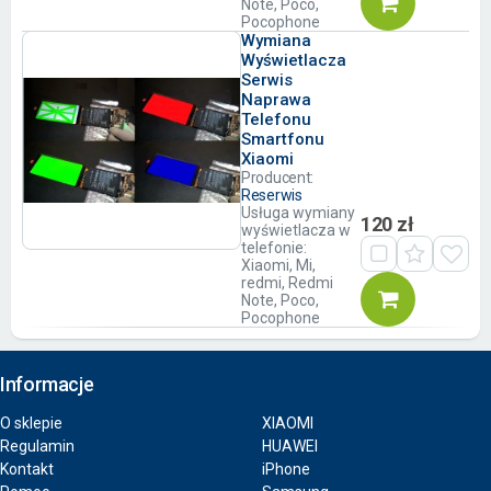
Note, Poco,
Pocophone
Wymiana
Wyświetlacza
Serwis
Naprawa
Telefonu
Smartfonu
Xiaomi
Producent:
Reserwis
Usługa wymiany
120 zł
wyświetlacza w
telefonie:
Xiaomi, Mi,
redmi, Redmi
Note, Poco,
Pocophone
Informacje
O sklepie
XIAOMI
Regulamin
HUAWEI
Kontakt
iPhone