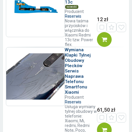
13c
NOWOŚĆ
Producent:
Reserwis
12 zł
Nowa taśma
przycisków i
włącznika do
Xiaomi Redmi
13c tzw. Power
flex.
Wymiana
Klapki Tylnej
Obudowy
Plecków
Serwis
Naprawa
Telefonu
Smartfonu
Xiaomi
Producent:
Reserwis
Usługa wymiany
61,50 zł
tylnej obudowy w
telefonie:
Xiaomi, Mi,
redmi, Redmi
Note, Poco,