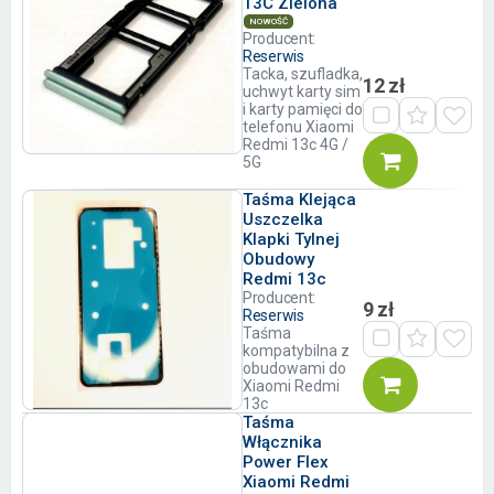
13C Zielona
NOWOŚĆ
Producent:
Reserwis
Tacka, szufladka,
12 zł
uchwyt karty sim
i karty pamięci do
telefonu Xiaomi
Redmi 13c 4G /
5G
Taśma Klejąca
Uszczelka
Klapki Tylnej
Obudowy
Redmi 13c
Producent:
9 zł
Reserwis
Taśma
kompatybilna z
obudowami do
Xiaomi Redmi
13c
Taśma
Włącznika
Power Flex
Xiaomi Redmi