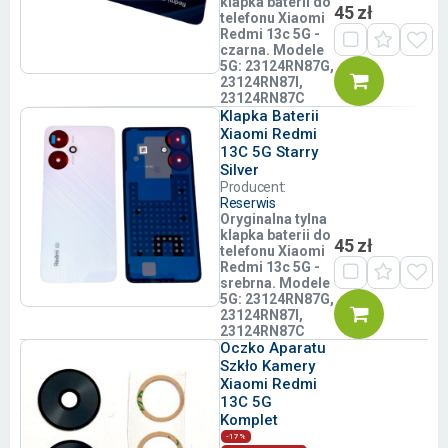
klapka baterii do
45 zł
telefonu Xiaomi
Redmi 13c 5G -
czarna. Modele
5G: 23124RN87G,
23124RN87I,
23124RN87C
Klapka Baterii
Xiaomi Redmi
13C 5G Starry
Silver
Producent:
Reserwis
Oryginalna tylna
klapka baterii do
45 zł
telefonu Xiaomi
Redmi 13c 5G -
srebrna. Modele
5G: 23124RN87G,
23124RN87I,
23124RN87C
Oczko Aparatu
Szkło Kamery
Xiaomi Redmi
13C 5G
Komplet
-17%