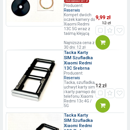
Oszczędzasz 2,01 zł
Producent:
Reserwis
Kompet dwóch
9,99 zł
oczek kamery do
12 zł
Xiaomi Redmi
13C 5G wraz z
taśmą klejącą
Najniższa cena z
30 dni: 12 zł
Tacka Karty
SIM Szufladka
Xiaomi Redmi
13C Srebrna
Producent:
Reserwis
Tacka, szufladka,
12 zł
uchwyt karty sim
i karty pamięci do
telefonu Xiaomi
Redmi 13c 4G /
5G
Tacka Karty
SIM Szufladka
Xiaomi Redmi