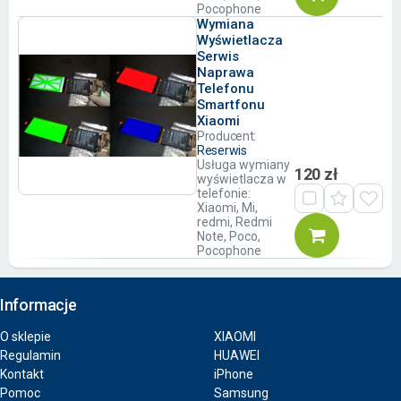
Pocophone
Wymiana
Wyświetlacza
Serwis
Naprawa
Telefonu
Smartfonu
Xiaomi
Producent:
Reserwis
Usługa wymiany
120 zł
wyświetlacza w
telefonie:
Xiaomi, Mi,
redmi, Redmi
Note, Poco,
Pocophone
Informacje
O sklepie
XIAOMI
Regulamin
HUAWEI
Kontakt
iPhone
Pomoc
Samsung