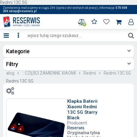
Redmi 13C 5G
Zamówienia realizujemy w ciągu 24h (oprócz dni wolnych od pracy), Informacja:
570 008
200 sklep@reserwis.pl
0
Kategorie
Filtry
Katalog
:: CZĘŚCI ZAMIENNE XIAOMI
Redmi
Redmi 13C 5G
Redmi 13C 5G
Klapka Baterii
Xiaomi Redmi
13C 5G Starry
Black
Producent:
Reserwis
Oryginalna tylna