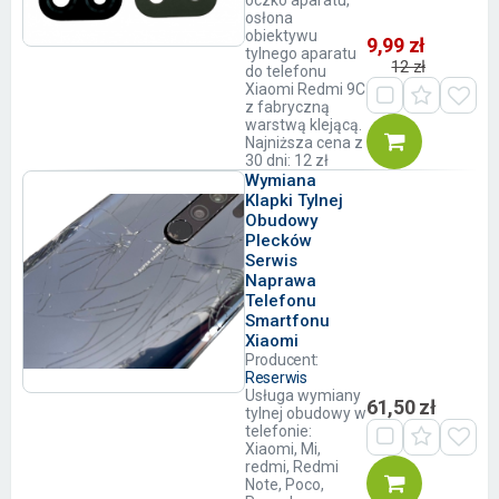
oczko aparatu,
osłona
obiektywu
9,99 zł
tylnego aparatu
12 zł
do telefonu
Xiaomi Redmi 9C
z fabryczną
warstwą klejącą.
Najniższa cena z
30 dni: 12 zł
Wymiana
Klapki Tylnej
Obudowy
Plecków
Serwis
Naprawa
Telefonu
Smartfonu
Xiaomi
Producent:
Reserwis
Usługa wymiany
61,50 zł
tylnej obudowy w
telefonie:
Xiaomi, Mi,
redmi, Redmi
Note, Poco,