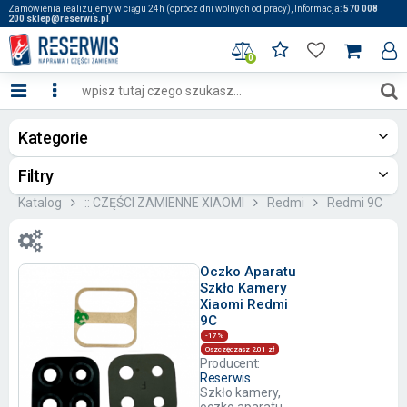
Zamówienia realizujemy w ciągu 24h (oprócz dni wolnych od pracy), Informacja:
570 008
200 sklep@reserwis.pl
0
Kategorie
Filtry
Katalog
:: CZĘŚCI ZAMIENNE XIAOMI
Redmi
Redmi 9C
Oczko Aparatu
Szkło Kamery
Xiaomi Redmi
9C
-17%
Oszczędzasz 2,01 zł
Producent:
Reserwis
Szkło kamery,