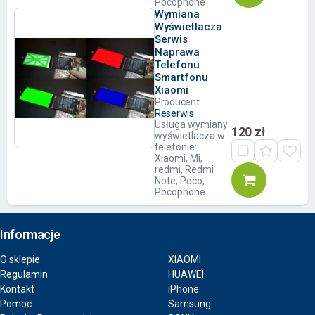
Pocophone
Wymiana
Wyświetlacza
Serwis
Naprawa
Telefonu
Smartfonu
Xiaomi
Producent:
Reserwis
Usługa wymiany
120 zł
wyświetlacza w
telefonie:
Xiaomi, Mi,
redmi, Redmi
Note, Poco,
Pocophone
Informacje
O sklepie
XIAOMI
Regulamin
HUAWEI
Kontakt
iPhone
Pomoc
Samsung