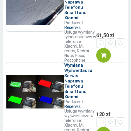
Naprawa
Telefonu
Smartfonu
Xiaomi
Producent:
Reserwis
Usługa wymiany
61,50 zł
tylnej obudowy w
telefonie:
Xiaomi, Mi,
redmi, Redmi
Note, Poco,
Pocophone
Wymiana
Wyświetlacza
Serwis
Naprawa
Telefonu
Smartfonu
Xiaomi
Producent:
Reserwis
Usługa wymiany
120 zł
wyświetlacza w
telefonie:
Xiaomi, Mi,
redmi, Redmi