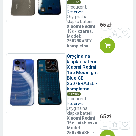
NOWOŚĆ
Producent:
Reserwis
Oryginalna
klapka baterii
65 zł
Xiaomi
Redmi
15c
- czarna.
Model:
25078RA3EY -
kompletna
Oryginalna
klapka baterii
Xiaomi Redmi
15c Moonlight
Blue CE
25078RA3EL -
kompletna
NOWOŚĆ
Producent:
Reserwis
Oryginalna
klapka baterii
65 zł
Xiaomi
Redmi
15c
- niebieska.
Model:
25078RA3EL -