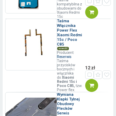
kompatybilna z
obudowami do
Xiaomi Redmi
15c
Taśma
Włącznika
Power Flex
Xiaomi Redmi
15c / Poco
C85
NOWOŚĆ
Producent:
Reserwis
Taśma
przycisków
12 zł
bocznych i
włącznika
do
Xiaomi
Redmi 15c i
Poco C85,
tzw.
Power flex.
Wymiana
Klapki Tylnej
Obudowy
Plecków
Serwis