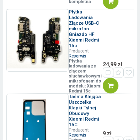
kompletna
Płytka
Ładowania
Złącze USB-C
mikrofon
Gniazdo HF
Xiaomi Redmi
15c
Producent:
Reserwis
Płytka
24,99 zł
ładowania ze
złączem
słuchawkowym i
mikrofonem do
modelu:
Xiaomi
Redmi 15c
Taśma Klejąca
Uszczelka
Klapki Tylnej
Obudowy
Xiaomi Redmi
15C
Producent:
9 zł
Reserwis
Taśma