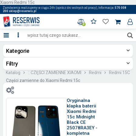
Xiaomi Redmi 15c
Zamówienia realizujemy w ciągu 24h (oprócz dni wolnych od pracy), Informacja:
570 008
200 sklep@reserwis.pl
0
Kategorie
Filtry
Katalog
:: CZĘŚCI ZAMIENNE XIAOMI
Redmi
Redmi 15C
Części zamienne do Xiaomi Redmi 15c
Oryginalna
klapka baterii
Xiaomi Redmi
15c Midnight
Black CE
25078RA3EY -
kompletna