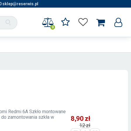
0 sklep@reserwis.pl
0
Xiaomi Redmi 6A Szkło montowane
ca do zamontowania szkła w
8,90 zł
12 zł