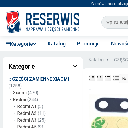
Zamówienia realizuj
Katalog
Promocje
Nowoś
Kategorie
Katalog
:: CZĘŚ
Kategorie
:: CZĘŚCI ZAMIENNE XIAOMI
(1258)
Xiaomi
(470)
Redmi
(244)
Redmi A1
(5)
Redmi A2
(11)
Redmi A3
(25)
Redmi A5
(9)