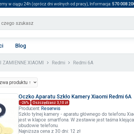
emy w ciągu 24h (oprócz dni wolnych od pracy), Informacja:
570 008 20
ci
Blog
CI ZAMIENNE XIAOMI
Redmi
Redmi 6A
Oczko Aparatu Szkło Kamery Xiaomi Redmi 6A
-26%
Oszczędzasz 3,10 zł
Producent:
Reserwis
Szkło tylnej kamery - aparatu głównego do telefonu 
jest w klapce smartfona. W zestawie jest taśma kleją
obudowie telefonu.
Najniższa cena z 30 dni: 12 zł