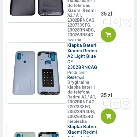
klapka baterii
do telefonu
Xiaomi Redmi
35 zł
A2 / A1,
2302BRNCAG,
220733SFG,
23028RN4DG,
23026RN54G
czarna
Klapka Baterii
Xiaomi Redmi
A2 Light Blue
CE
2302BRNCAG
Producent:
Reserwis
Oryginalna
klapka baterii
do telefonu
35 zł
Redmi A2 / A1,
2302BRNCAG,
220733SFG,
23028RN4DG,
23026RN54G
niebieska
Klapka Baterii
Xiaomi Redmi