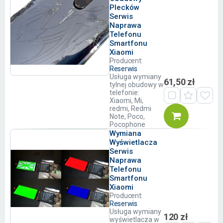
Plecków
Serwis
Naprawa
Telefonu
Smartfonu
Xiaomi
Producent:
Reserwis
Usługa wymiany
61,50 zł
tylnej obudowy w
telefonie:
Xiaomi, Mi,
redmi, Redmi
Note, Poco,
Pocophone
Wymiana
Wyświetlacza
Serwis
Naprawa
Telefonu
Smartfonu
Xiaomi
Producent:
Reserwis
Usługa wymiany
120 zł
wyświetlacza w