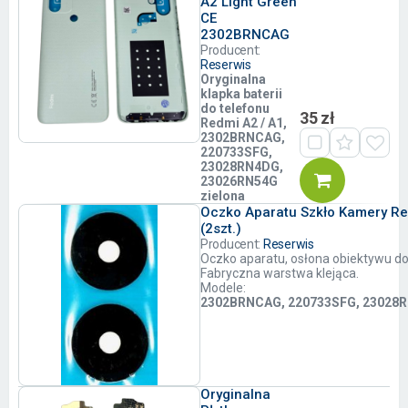
A2 Light Green
CE
2302BRNCAG
Producent:
Reserwis
Oryginalna
klapka baterii
do telefonu
35 zł
Redmi A2 / A1,
2302BRNCAG,
220733SFG,
23028RN4DG,
23026RN54G
zielona
Oczko Aparatu Szkło Kamery R
(2szt.)
Producent:
Reserwis
Oczko aparatu, osłona obiektywu d
Fabryczna warstwa klejąca.
Modele:
2302BRNCAG, 220733SFG, 23028
Oryginalna