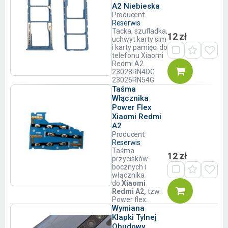
A2 Niebieska
Producent:
Reserwis
Tacka, szufladka,
12 zł
uchwyt karty sim
i karty pamięci do
telefonu Xiaomi
Redmi A2
23028RN4DG
23026RN54G
Taśma
Włącznika
Power Flex
Xiaomi Redmi
A2
Producent:
Reserwis
Taśma
12 zł
przycisków
bocznych i
włącznika
do
Xiaomi
Redmi A2,
tzw.
Power flex.
Wymiana
Klapki Tylnej
Obudowy