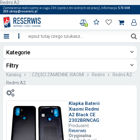
Redmi A2
Zamówienia realizujemy w ciągu 24h (oprócz dni wolnych od pracy), Informacja:
570 008
200 sklep@reserwis.pl
0
Kategorie
Filtry
Katalog
:: CZĘŚCI ZAMIENNE XIAOMI
Redmi
Redmi A2
Redmi A2
Klapka Baterii
Xiaomi Redmi
A2 Black CE
2302BRNCAG
Producent:
Reserwis
Oryginalna