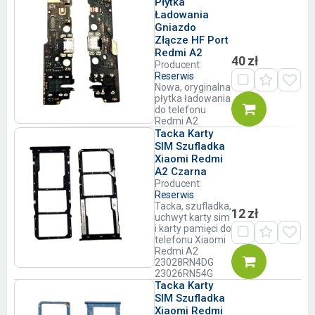
Płytka
Ładowania
Gniazdo
Złącze HF Port
Redmi A2
40 zł
Producent:
Reserwis
Nowa, oryginalna
płytka ładowania
do telefonu
Redmi A2
Tacka Karty
SIM Szufladka
Xiaomi Redmi
A2 Czarna
Producent:
Reserwis
Tacka, szufladka,
12 zł
uchwyt karty sim
i karty pamięci do
telefonu Xiaomi
Redmi A2
23028RN4DG
23026RN54G
Tacka Karty
SIM Szufladka
Xiaomi Redmi