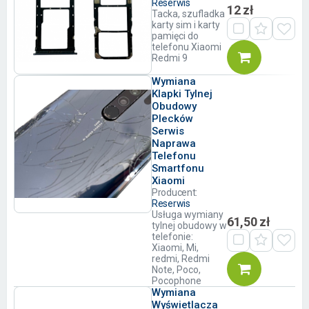
Reserwis
12 zł
Tacka, szufladka
karty sim i karty
pamięci do
telefonu Xiaomi
Redmi 9
Wymiana
Klapki Tylnej
Obudowy
Plecków
Serwis
Naprawa
Telefonu
Smartfonu
Xiaomi
Producent:
Reserwis
Usługa wymiany
61,50 zł
tylnej obudowy w
telefonie:
Xiaomi, Mi,
redmi, Redmi
Note, Poco,
Pocophone
Wymiana
Wyświetlacza