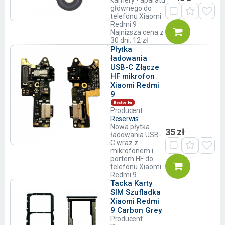
kamery - aparatu
głównego do
telefonu Xiaomi
Redmi 9
Najniższa cena z
30 dni: 12 zł
Płytka
ładowania
USB-C Złącze
HF mikrofon
Xiaomi Redmi
9
Bestseller
Producent:
Reserwis
Nowa płytka
35 zł
ładowania USB-
C wraz z
mikrofonem i
portem HF do
telefonu Xiaomi
Redmi 9
Tacka Karty
SIM Szufladka
Xiaomi Redmi
9 Carbon Grey
Producent: