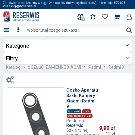
Zamówienia realizujemy w ciągu 24h (oprócz dni wolnych od pracy), Informacja:
570 008
200 sklep@reserwis.pl
0
Kategorie
Filtry
Katalog
:: CZĘŚCI ZAMIENNE XIAOMI
Redmi
Redmi 9
Oczko Aparatu
Szkło Kamery
Xiaomi Redmi
9
Wyprzedaż
-18%
Oszczędzasz 2,10 zł
Producent:
Reserwis
9,90 zł
Szkło tylnej
12 zł