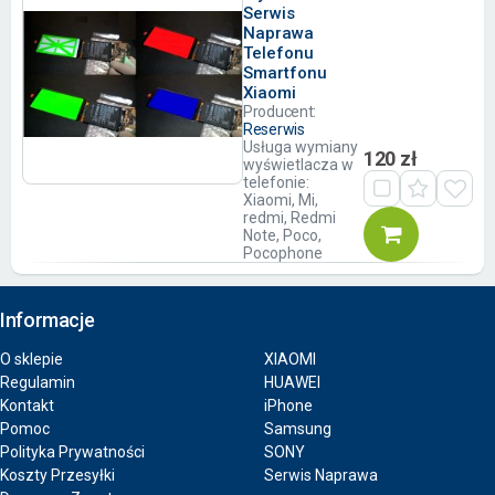
Serwis
Naprawa
Telefonu
Smartfonu
Xiaomi
Producent:
Reserwis
Usługa wymiany
120 zł
wyświetlacza w
telefonie:
Xiaomi, Mi,
redmi, Redmi
Note, Poco,
Pocophone
Informacje
O sklepie
XIAOMI
Regulamin
HUAWEI
Kontakt
iPhone
Pomoc
Samsung
Polityka Prywatności
SONY
Koszty Przesyłki
Serwis Naprawa