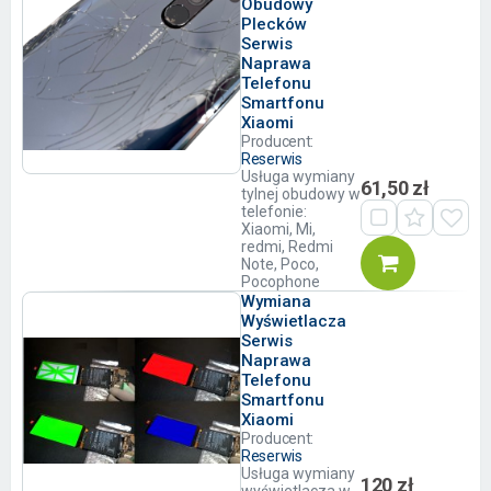
Obudowy
Plecków
Serwis
Naprawa
Telefonu
Smartfonu
Xiaomi
Producent:
Reserwis
Usługa wymiany
61,50 zł
tylnej obudowy w
telefonie:
Xiaomi, Mi,
redmi, Redmi
Note, Poco,
Pocophone
Wymiana
Wyświetlacza
Serwis
Naprawa
Telefonu
Smartfonu
Xiaomi
Producent:
Reserwis
Usługa wymiany
120 zł
wyświetlacza w