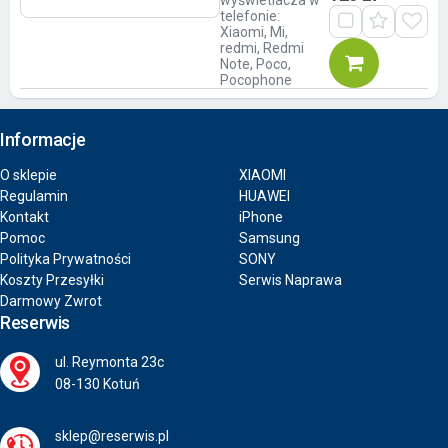
telefonie:
Xiaomi, Mi,
redmi, Redmi
Note, Poco,
Pocophone
Informacje
O sklepie
XIAOMI
Regulamin
HUAWEI
Kontakt
iPhone
Pomoc
Samsung
Polityka Prywatności
SONY
Koszty Przesyłki
Serwis Naprawa
Darmowy Zwrot
Reserwis
ul. Reymonta 23c
08-130 Kotuń
sklep@reserwis.pl