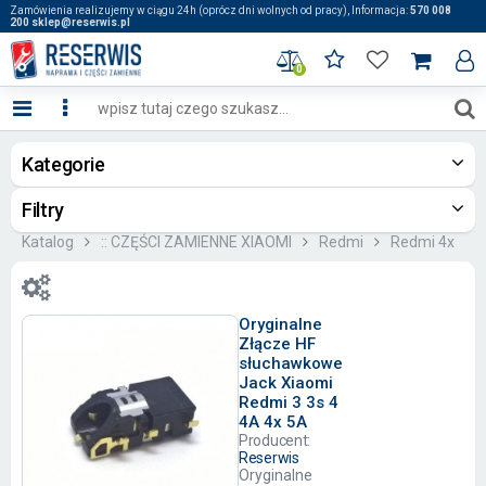
Zamówienia realizujemy w ciągu 24h (oprócz dni wolnych od pracy), Informacja:
570 008
200 sklep@reserwis.pl
0
Kategorie
Filtry
Katalog
:: CZĘŚCI ZAMIENNE XIAOMI
Redmi
Redmi 4x
Oryginalne
Złącze HF
słuchawkowe
Jack Xiaomi
Redmi 3 3s 4
4A 4x 5A
Producent:
Reserwis
Oryginalne