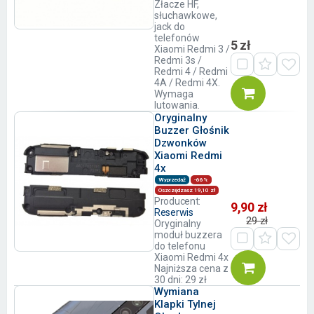
Złacze HF,
słuchawkowe,
jack do
telefonów
5 zł
Xiaomi Redmi 3 /
Redmi 3s /
Redmi 4 / Redmi
4A / Redmi 4X.
Wymaga
lutowania.
Oryginalny
Buzzer Głośnik
Dzwonków
Xiaomi Redmi
4x
Wyprzedaż
-66%
Oszczędzasz 19,10 zł
Producent:
9,90 zł
Reserwis
29 zł
Oryginalny
moduł buzzera
do telefonu
Xiaomi Redmi 4x
Najniższa cena z
30 dni: 29 zł
Wymiana
Klapki Tylnej