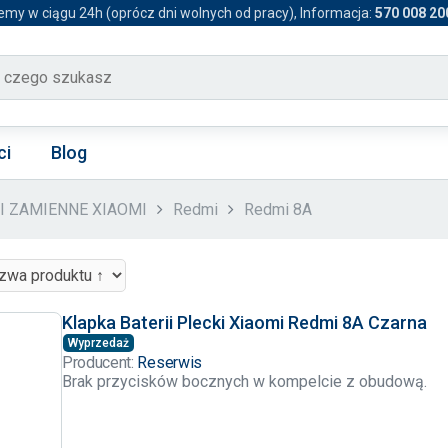
emy w ciągu 24h (oprócz dni wolnych od pracy), Informacja:
570 008 20
ci
Blog
CI ZAMIENNE XIAOMI
Redmi
Redmi 8A
Klapka Baterii Plecki Xiaomi Redmi 8A Czarna
Wyprzedaż
Producent:
Reserwis
Brak przycisków bocznych w kompelcie z obudową.