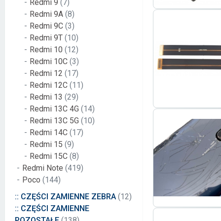
Redmi 9
(7)
Redmi 9A
(8)
Redmi 9C
(3)
Redmi 9T
(10)
Redmi 10
(12)
Redmi 10C
(3)
Redmi 12
(17)
Redmi 12C
(11)
Redmi 13
(29)
Redmi 13C 4G
(14)
Redmi 13C 5G
(10)
Redmi 14C
(17)
Redmi 15
(9)
Redmi 15C
(8)
Redmi Note
(419)
Poco
(144)
:: CZĘŚCI ZAMIENNE ZEBRA
(12)
:: CZĘŚCI ZAMIENNE
POZOSTAŁE
(138)