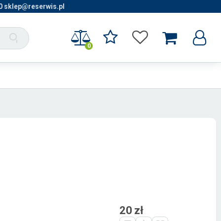
0 sklep@reserwis.pl
0
20 zł