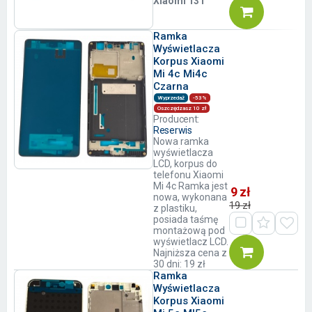
Xiaomi 13T
Ramka
Wyświetlacza
Korpus Xiaomi
Mi 4c Mi4c
Czarna
Wyprzedaż
-53%
Oszczędzasz 10 zł
Producent:
Reserwis
Nowa ramka
wyświetlacza
LCD, korpus do
telefonu Xiaomi
Mi 4c Ramka jest
9 zł
nowa, wykonana
19 zł
z plastiku,
posiada taśmę
montażową pod
wyświetlacz LCD.
Najniższa cena z
30 dni: 19 zł
Ramka
Wyświetlacza
Korpus Xiaomi