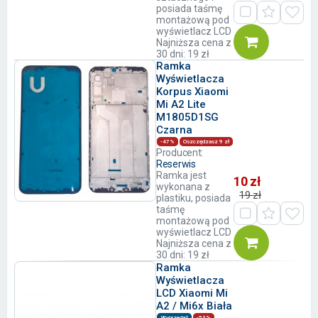
posiada taśmę
montażową pod
wyświetlacz LCD
Najniższa cena z
30 dni: 19 zł
Ramka
Wyświetlacza
Korpus Xiaomi
Mi A2 Lite
M1805D1SG
Czarna
-47%
Oszczędzasz 9 zł
Producent:
Reserwis
Ramka jest
10 zł
wykonana z
19 zł
plastiku, posiada
taśmę
montażową pod
wyświetlacz LCD
Najniższa cena z
30 dni: 19 zł
Ramka
Wyświetlacza
LCD Xiaomi Mi
A2 / Mi6x Biała
Wyprzedaż
-53%