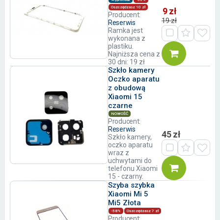
Oszczędzasz 10 zł
9 zł
Producent:
19 zł
Reserwis
Ramka jest
wykonana z
plastiku.
Najniższa cena z
30 dni: 19 zł
Szkło kamery
Oczko aparatu
z obudową
Xiaomi 15
czarne
NOWOŚĆ
Producent:
Reserwis
45 zł
Szkło kamery,
oczko aparatu
wraz z
uchwytami do
telefonu Xiaomi
15 - czarny.
Szyba szybka
Xiaomi Mi 5
Mi5 Złota
-58%
Oszczędzasz 7 zł
Producent: