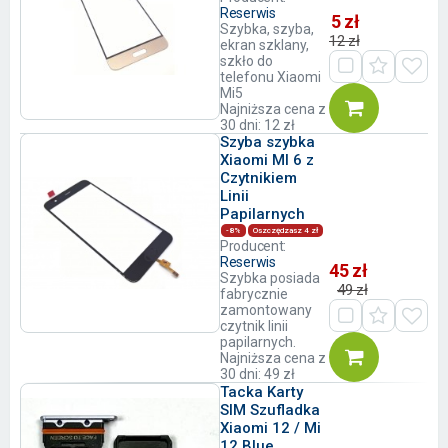
Reserwis
5 zł
Szybka, szyba,
12 zł
ekran szklany,
szkło do
telefonu Xiaomi
Mi5
Najniższa cena z
30 dni: 12 zł
Szyba szybka
Xiaomi MI 6 z
Czytnikiem
Linii
Papilarnych
-8%
Oszczędzasz 4 zł
Producent:
Reserwis
45 zł
Szybka posiada
49 zł
fabrycznie
zamontowany
czytnik linii
papilarnych.
Najniższa cena z
30 dni: 49 zł
Tacka Karty
SIM Szufladka
Xiaomi 12 / Mi
12 Blue