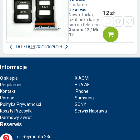
Producent:
Reserwis
12 zł
Nowa Tacka,
szufladka karty
sim do telefonu
Xiaomi 12 / Mi
12
1
8
17
18
19
20
21
25
29
/
29
Informacje
O sklepie
XIAOMI
Regulamin
HUAWEI
Kontakt
iPhone
Pomoc
Samsung
Polityka Prywatności
SONY
Koszty Przesyłki
Serwis Naprawa
Darmowy Zwrot
Reserwis
ul. Reymonta 23c