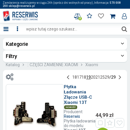
Zamówienia realizujemy w ciągu 24h (oprócz dni wolnych od pracy), Informacja:
570 008
200 sklep@reserwis.pl
0
Kategorie
Filtry
Katalog
:: CZĘŚCI ZAMIENNE XIAOMI
Xiaomi
1
8
17
18
19
20
21
25
29
/
29
Płytka
Ładowania
Złącze USB-C
Xiaomi 13T
NOWOŚĆ
Producent:
44,99 zł
Reserwis
Płytka ładowania
do modelu: