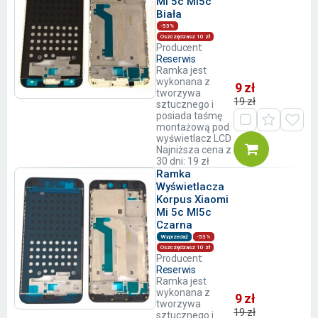
Mi 5c MI5c
Biała
-53%
Oszczędzasz 10 zł
Producent:
Reserwis
Ramka jest
wykonana z
9 zł
tworzywa
19 zł
sztucznego i
posiada taśmę
montażową pod
wyświetlacz LCD
Najniższa cena z
30 dni: 19 zł
Ramka
Wyświetlacza
Korpus Xiaomi
Mi 5c MI5c
Czarna
Wyprzedaż
-53%
Oszczędzasz 10 zł
Producent:
Reserwis
Ramka jest
wykonana z
9 zł
tworzywa
19 zł
sztucznego i