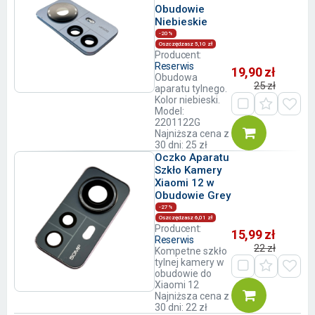
Obudowie
Niebieskie
-20%
Oszczędzasz 5,10 zł
Producent:
Reserwis
19,90 zł
Obudowa
25 zł
aparatu tylnego.
Kolor niebieski.
Model:
2201122G
Najniższa cena z
30 dni: 25 zł
Oczko Aparatu
Szkło Kamery
Xiaomi 12 w
Obudowie Grey
-27%
Oszczędzasz 6,01 zł
Producent:
15,99 zł
Reserwis
22 zł
Kompetne szkło
tylnej kamery w
obudowie do
Xiaomi 12
Najniższa cena z
30 dni: 22 zł