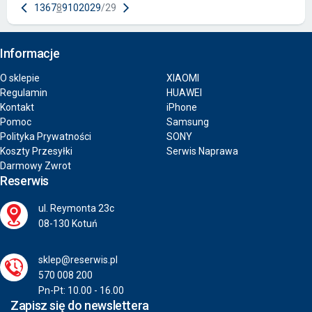
1
3
6
7
8
9
10
20
29
/
29
Informacje
O sklepie
XIAOMI
Regulamin
HUAWEI
Kontakt
iPhone
Pomoc
Samsung
Polityka Prywatności
SONY
Koszty Przesyłki
Serwis Naprawa
Darmowy Zwrot
Reserwis
ul. Reymonta 23c
08-130 Kotuń
sklep@reserwis.pl
570 008 200
Pn-Pt: 10.00 - 16.00
Zapisz się do newslettera