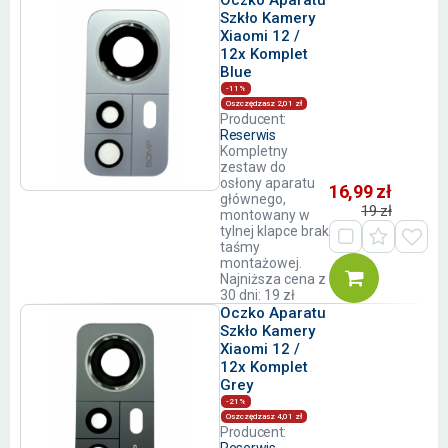
Oczko Aparatu
Szkło Kamery
Xiaomi 12 /
12x Komplet
Blue
-11%
Oszczędzasz 2,01 zł
Producent:
Reserwis
Kompletny
zestaw do
osłony aparatu
16,99 zł
głównego,
19 zł
montowany w
tylnej klapce brak
taśmy
montażowej.
Najniższa cena z
30 dni: 19 zł
Oczko Aparatu
Szkło Kamery
Xiaomi 12 /
12x Komplet
Grey
-21%
Oszczędzasz 4,01 zł
Producent:
Reserwis