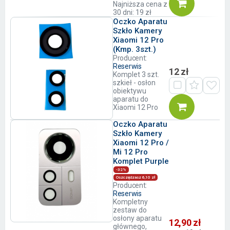
Najniższa cena z
30 dni: 19 zł
Oczko Aparatu
Szkło Kamery
Xiaomi 12 Pro
(Kmp. 3szt.)
Producent:
Reserwis
12 zł
Komplet 3 szt.
szkieł - osłon
obiektywu
aparatu do
Xiaomi 12 Pro
Oczko Aparatu
Szkło Kamery
Xiaomi 12 Pro /
Mi 12 Pro
Komplet Purple
-32%
Oszczędzasz 6,10 zł
Producent:
Reserwis
Kompletny
zestaw do
osłony aparatu
12,90 zł
głównego,