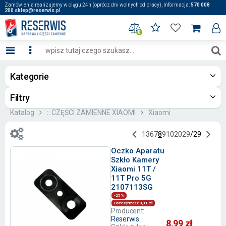
Zamówienia realizujemy w ciągu 24h (oprócz dni wolnych od pracy), Informacja:
570 008
200 sklep@reserwis.pl
0
Kategorie
Filtry
Katalog
:: CZĘŚCI ZAMIENNE XIAOMI
Xiaomi
1
3
6
7
8
9
10
20
29
/
29
Oczko Aparatu
Szkło Kamery
Xiaomi 11T /
11T Pro 5G
2107113SG
-25%
Oszczędzasz 3,01 zł
Producent:
Reserwis
8,99 zł