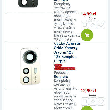
Kompletny
zestaw do
osłony aparatu
14,99 zł
głównego,
19 zł
montowany w
tylnej klapce
wraz z taśmą
montażową.
Najniższa cena z
30 dni: 19 zł
Oczko Aparatu
Szkło Kamery
Xiaomi 12 /
12x Komplet
Purple
-32%
Oszczędzasz 6,10 zł
Producent:
Reserwis
Kompletny
zestaw do
osłony aparatu
12,90 zł
głównego,
19 zł
montowany w
tylnej klapce
wraz z taśmą
montażową.