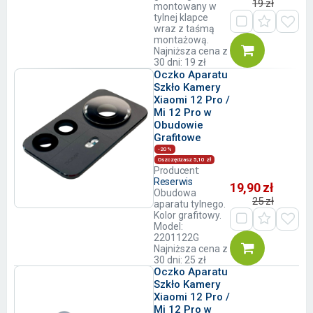
19 zł
montowany w
tylnej klapce
wraz z taśmą
montażową.
Najniższa cena z
30 dni: 19 zł
Oczko Aparatu
Szkło Kamery
Xiaomi 12 Pro /
Mi 12 Pro w
Obudowie
Grafitowe
-20%
Oszczędzasz 5,10 zł
Producent:
Reserwis
19,90 zł
Obudowa
25 zł
aparatu tylnego.
Kolor grafitowy.
Model:
2201122G
Najniższa cena z
30 dni: 25 zł
Oczko Aparatu
Szkło Kamery
Xiaomi 12 Pro /
Mi 12 Pro w