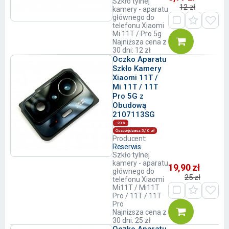
Szkło tylnej
12 zł
kamery - aparatu
głównego do
telefonu Xiaomi
Mi 11T / Pro 5g
Najniższa cena z
30 dni: 12 zł
Oczko Aparatu
Szkło Kamery
Xiaomi 11T /
Mi 11T / 11T
Pro 5G z
Obudową
2107113SG
-20%
Oszczędzasz 5,10 zł
Producent:
Reserwis
Szkło tylnej
kamery - aparatu
19,90 zł
głównego do
25 zł
telefonu Xiaomi
Mi11T / Mi11T
Pro / 11T / 11T
Pro
Najniższa cena z
30 dni: 25 zł