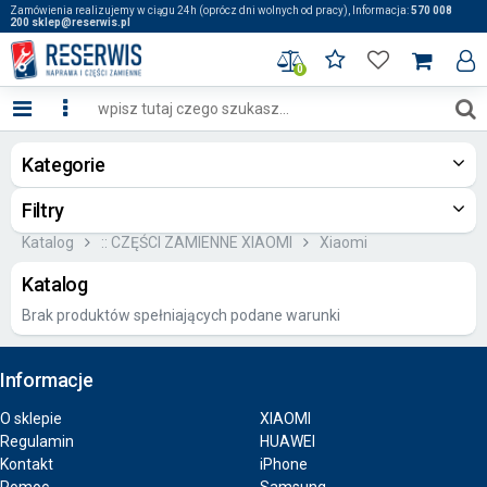
Zamówienia realizujemy w ciągu 24h (oprócz dni wolnych od pracy), Informacja:
570 008
200 sklep@reserwis.pl
0
Kategorie
Filtry
Katalog
:: CZĘŚCI ZAMIENNE XIAOMI
Xiaomi
Katalog
Brak produktów spełniających podane warunki
Informacje
O sklepie
XIAOMI
Regulamin
HUAWEI
Kontakt
iPhone