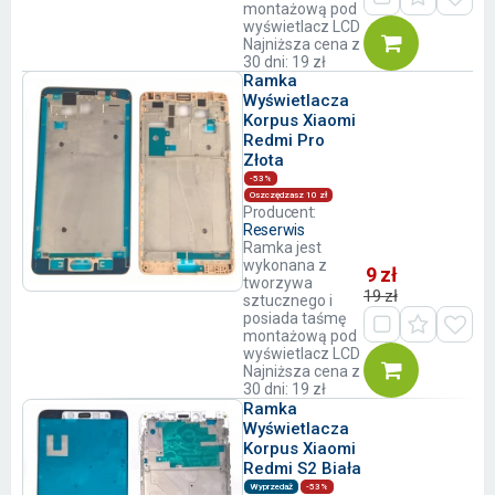
montażową pod
wyświetlacz LCD
Najniższa cena z
30 dni: 19 zł
Ramka
Wyświetlacza
Korpus Xiaomi
Redmi Pro
Złota
-53%
Oszczędzasz 10 zł
Producent:
Reserwis
Ramka jest
wykonana z
9 zł
tworzywa
19 zł
sztucznego i
posiada taśmę
montażową pod
wyświetlacz LCD
Najniższa cena z
30 dni: 19 zł
Ramka
Wyświetlacza
Korpus Xiaomi
Redmi S2 Biała
Wyprzedaż
-53%