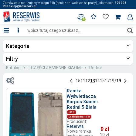
Zamówienia realizujemy w ciągu 24h (oprócz dni wolnych od pracy), Informacja:
570 008
200 sklep@reserwis.pl
0
Kategorie
Filtry
Katalog
:: CZĘŚCI ZAMIENNE XIAOMI
Redmi
1
5
11
12
13
14
15
17
19
/
19
Ramka
Wyświetlacza
Korpus Xiaomi
Redmi 5 Biała
-53%
Oszczędzasz 10 zł
Producent:
Reserwis
9 zł
Nowa ramka
19 zł