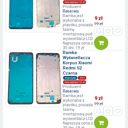
Oszczędzasz 10 zł
Producent:
Reserwis
Ramka jest
9 zł
wykonana z
19 zł
plastiku, posiada
taśmę
montażową pod
wyświetlacz LCD
Najniższa cena z
30 dni: 19 zł
Ramka
Wyświetlacza
Korpus Xiaomi
Redmi S2
Czarna
Wyprzedaż
-53%
Oszczędzasz 10 zł
Producent:
Reserwis
Ramka jest
9 zł
wykonana z
19 zł
plastiku, posiada
taśmę
montażową pod
wyświetlacz LCD
Najniższa cena z
30 dni: 19 zł