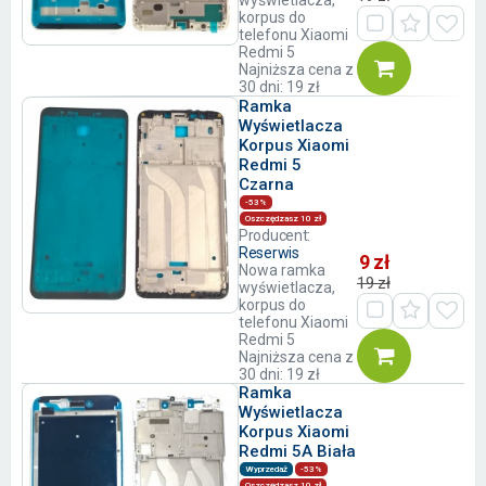
wyświetlacza,
korpus do
telefonu Xiaomi
Redmi 5
Najniższa cena z
30 dni: 19 zł
Ramka
Wyświetlacza
Korpus Xiaomi
Redmi 5
Czarna
-53%
Oszczędzasz 10 zł
Producent:
Reserwis
9 zł
Nowa ramka
19 zł
wyświetlacza,
korpus do
telefonu Xiaomi
Redmi 5
Najniższa cena z
30 dni: 19 zł
Ramka
Wyświetlacza
Korpus Xiaomi
Redmi 5A Biała
Wyprzedaż
-53%
Oszczędzasz 10 zł