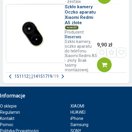
- zestaw.
Szkło kamery
Oczko aparatu
Xiaomi Redmi
A5 złote
NOWOŚĆ
Producent:
Reserwis
Szkło kamery,
9,90 zł
oczko aparatu
do telefonu
Xiaomi Redmi A5
- złoty. Brak
taśmy
montażowej.
1
5
11
12
13
14
15
17
19
/
19
Informacje
O sklepie
XIAOMI
Regulamin
HUAWEI
Kontakt
iPhone
Pomoc
Samsung
Polityka Prywatności
SONY