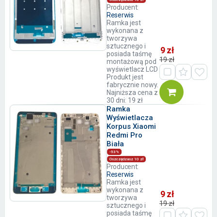
Producent:
Reserwis
Ramka jest
wykonana z
tworzywa
sztucznego i
9 zł
posiada taśmę
19 zł
montażową pod
wyświetlacz LCD
Produkt jest
fabrycznie nowy.
Najniższa cena z
30 dni: 19 zł
Ramka
Wyświetlacza
Korpus Xiaomi
Redmi Pro
Biała
-53%
Oszczędzasz 10 zł
Producent:
Reserwis
Ramka jest
wykonana z
9 zł
tworzywa
19 zł
sztucznego i
posiada taśmę