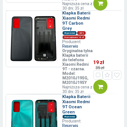
Najniższa cena z
30 dni: 35 zł
Klapka Baterii
Xiaomi Redmi
9T Carbon
Grey
Wyprzedaż
-46%
Oszczędzasz 16 zł
Producent:
Reserwis
Oryginalna tylna
Klapka baterii
do telefonu
19 zł
Xiaomi Redmi
35 zł
9T - czarna.
Model:
M2010J19SG,
M2010J19SY
Najniższa cena z
30 dni: 35 zł
Klapka Baterii
Xiaomi Redmi
9T Ocean
Green
Wyprzedaż
Producent:
Reserwis