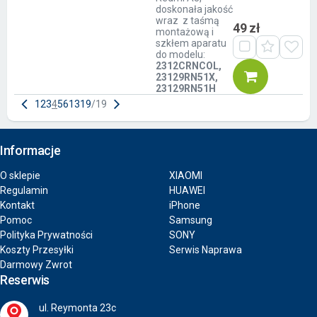
doskonała jakość
wraz z taśmą
49 zł
montażową i
szkłem aparatu
do modelu:
2312CRNCOL,
23129RN51X,
23129RN51H
1
2
3
4
5
6
13
19
/
19
Informacje
O sklepie
XIAOMI
Regulamin
HUAWEI
Kontakt
iPhone
Pomoc
Samsung
Polityka Prywatności
SONY
Koszty Przesyłki
Serwis Naprawa
Darmowy Zwrot
Reserwis
ul. Reymonta 23c