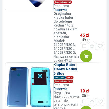
Oszczędzasz 4 zł
Producent:
Reserwis
Oryginalna
klapka baterii
do telefonu
Redmi 14c z
nowym szkłem
aparatu,
45 zł
niebieska.
49 zł
Model:
2409BRN2CA,
2409BRN2CL,
2409BRN2CG,
Najniższa cena z
30 dni: 49 zł
Klapka Baterii
Xiaomi Redmi
6 Blue
Wyprzedaż
-46%
Oszczędzasz 16 zł
Producent:
Reserwis
19 zł
Oryginalna
35 zł
klapka , pokrywa
baterii do
telefonu Xiaomi
Redmi 6