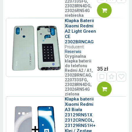
220733SFG,
23028RN4DG,
23026RN54G
niebieska
Klapka Baterii
Xiaomi Redmi
A2 Light Green
CE
2302BRNCAG
Producent:
Reserwis
Oryginalna
klapka baterii
do telefonu
35 zł
Redmi A2 / A1,
2302BRNCAG,
220733SFG,
23028RN4DG,
23026RN54G
zielona
Klapka baterii
Xiaomi Redmi
A3 Biała
23129RN51X
2312CRNCOL,
23129RN51H+
Klej / Zestaw