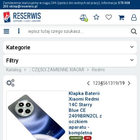
Zamówienia realizujemy w ciągu 24h (oprócz dni wolnych od pracy), Informacja:
570 008
200 sklep@reserwis.pl
0
Kategorie
Filtry
Katalog
:: CZĘŚCI ZAMIENNE XIAOMI
Redmi
1
2
3
4
5
6
13
19
/
19
Klapka Baterii
Xiaomi Redmi
14C Starry
Blue CE
2409BRN2CL z
oczkiem
aparatu -
kompletna
NOWOŚĆ
-8%