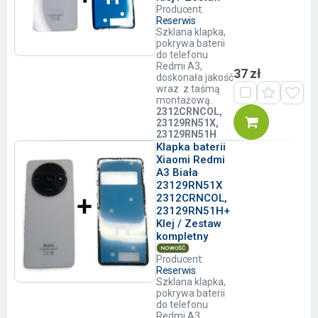
Producent:
Reserwis
Szklana klapka,
pokrywa baterii
do telefonu
Redmi A3,
37 zł
doskonała jakość
wraz z taśmą
montażową.
2312CRNCOL,
23129RN51X,
23129RN51H
Klapka baterii
Xiaomi Redmi
A3 Biała
23129RN51X
2312CRNCOL,
23129RN51H+
Klej / Zestaw
kompletny
NOWOŚĆ
Producent:
Reserwis
Szklana klapka,
pokrywa baterii
do telefonu
Redmi A3,