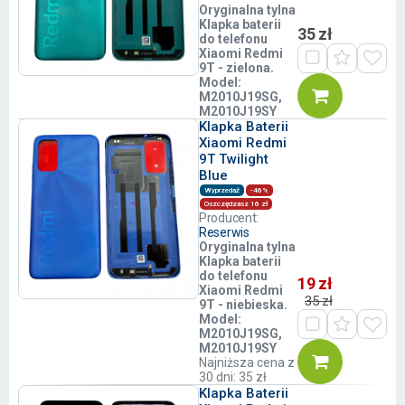
Oryginalna tylna
Klapka baterii
35 zł
do telefonu
Xiaomi Redmi
9T - zielona.
Model:
M2010J19SG,
M2010J19SY
Klapka Baterii
Xiaomi Redmi
9T Twilight
Blue
Wyprzedaż
-46%
Oszczędzasz 16 zł
Producent:
Reserwis
Oryginalna tylna
Klapka baterii
do telefonu
19 zł
Xiaomi Redmi
35 zł
9T - niebieska.
Model:
M2010J19SG,
M2010J19SY
Najniższa cena z
30 dni: 35 zł
Klapka Baterii