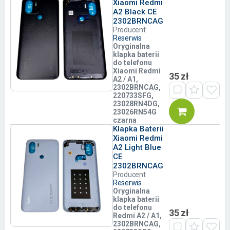
Xiaomi Redmi
A2 Black CE
2302BRNCAG
Producent:
Reserwis
Oryginalna
klapka baterii
do telefonu
Xiaomi Redmi
35 zł
A2 / A1,
2302BRNCAG,
220733SFG,
23028RN4DG,
23026RN54G
czarna
Klapka Baterii
Xiaomi Redmi
A2 Light Blue
CE
2302BRNCAG
Producent:
Reserwis
Oryginalna
klapka baterii
do telefonu
35 zł
Redmi A2 / A1,
2302BRNCAG,